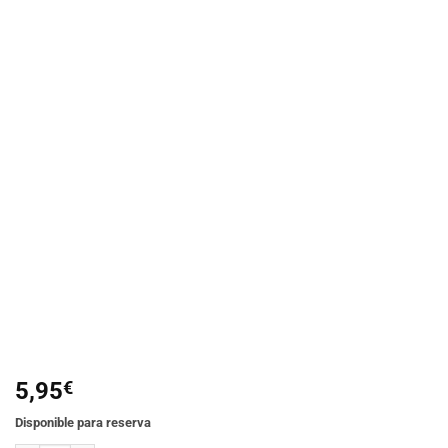
Añadir
a la
lista de
deseos
5,95
€
Disponible para reserva