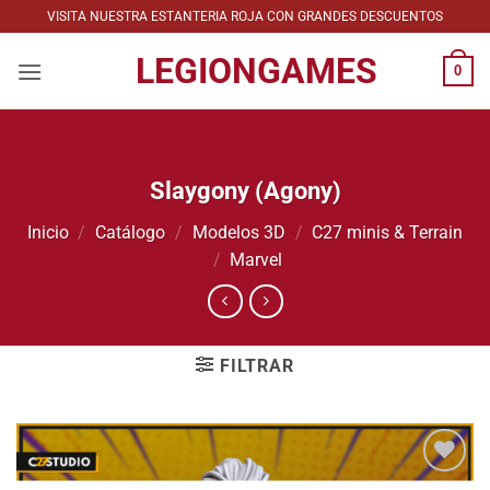
Saltar
VISITA NUESTRA ESTANTERIA ROJA CON GRANDES DESCUENTOS
al
LEGIONGAMES
contenido
0
Slaygony (Agony)
Inicio
/
Catálogo
/
Modelos 3D
/
C27 minis & Terrain
/
Marvel
FILTRAR