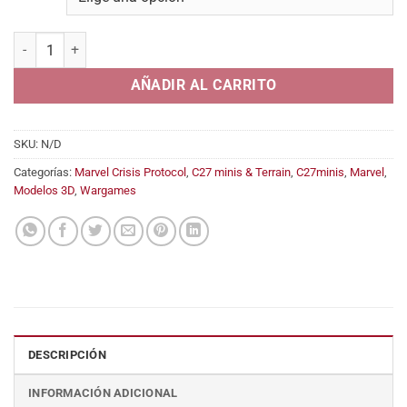
desde
5,95€
Snack attack (Jeff, the land shark) cantidad
hasta
9,95€
AÑADIR AL CARRITO
SKU:
N/D
Categorías:
Marvel Crisis Protocol
,
C27 minis & Terrain
,
C27minis
,
Marvel
,
Modelos 3D
,
Wargames
DESCRIPCIÓN
INFORMACIÓN ADICIONAL