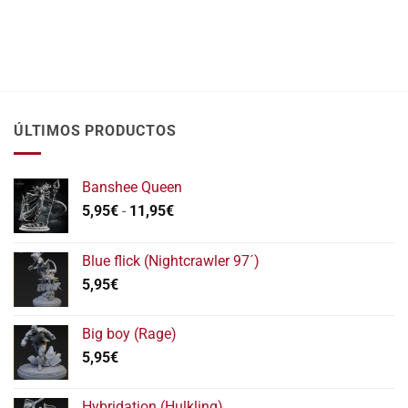
ÚLTIMOS PRODUCTOS
Banshee Queen
Rango
5,95
€
-
11,95
€
de
precios:
Blue flick (Nightcrawler 97´)
desde
5,95
€
5,95€
hasta
11,95€
Big boy (Rage)
5,95
€
Hybridation (Hulkling)