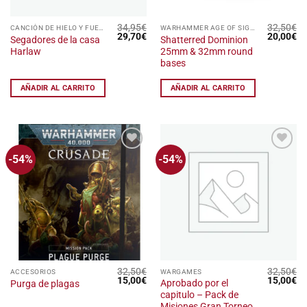
34,95
€
32,50
€
CANCIÓN DE HIELO Y FUEGO: EL JUEGO DE MINIATURAS
WARHAMMER AGE OF SIGMAR
El
El
El
El
29,70
€
20,00
€
Segadores de la casa
Shatterred Dominion
precio
precio
precio
pr
Harlaw
25mm & 32mm round
original
actual
original
ac
era:
es:
era:
es
bases
34,95€.
29,70€.
32,50€.
20
AÑADIR AL CARRITO
AÑADIR AL CARRITO
-54%
-54%
Añadir
Añadir
a la
a la
lista
lista
de
de
deseos
deseos
32,50
€
32,50
€
ACCESORIOS
WARGAMES
El
El
El
El
15,00
€
15,00
€
Aprobado por el
Purga de plagas
precio
precio
precio
pr
capitulo – Pack de
original
actual
original
ac
era:
es:
era:
es
Misiones Gran Torneo