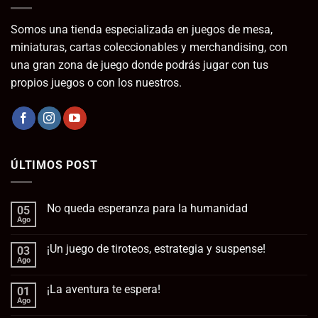
8,95€
Somos una tienda especializada en juegos de mesa,
miniaturas, cartas coleccionables y merchandising, con
una gran zona de juego donde podrás jugar con tus
propios juegos o con los nuestros.
ÚLTIMOS POST
No queda esperanza para la humanidad
05
Ago
No
hay
comentarios
¡Un juego de tiroteos, estrategia y suspense!
03
en
No
Ago
No
queda
hay
esperanza
comentarios
para
¡La aventura te espera!
01
en
la
¡Un
Ago
No
humanidad
juego
hay