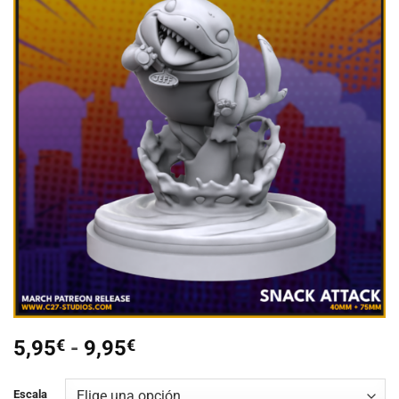
Añadir
a la
lista de
deseos
Rango
5,95
€
-
9,95
€
de
precios:
Escala