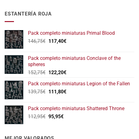
ESTANTERÍA ROJA
Pack completo miniaturas Primal Blood
El
El
146,75
€
117,40
€
precio
precio
original
actual
Pack completo miniaturas Conclave of the
era:
es:
spheres
146,75€.
117,40€.
El
El
152,75
€
122,20
€
precio
precio
Pack completo miniaturas Legion of the Fallen
original
actual
El
El
139,75
€
era:
111,80
€
es:
precio
precio
152,75€.
122,20€.
original
actual
Pack completo miniaturas Shattered Throne
era:
es:
El
El
112,95
€
95,95
€
139,75€.
111,80€.
precio
precio
original
actual
era:
es:
MEJOR VALORADOS