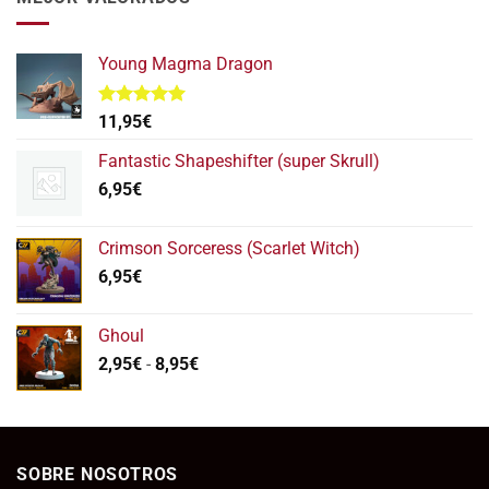
112,95€.
95,95€.
Young Magma Dragon
Valorado
11,95
€
con
5.00
de 5
Fantastic Shapeshifter (super Skrull)
6,95
€
Crimson Sorceress (Scarlet Witch)
6,95
€
Ghoul
Rango
2,95
€
-
8,95
€
de
precios:
desde
2,95€
SOBRE NOSOTROS
hasta