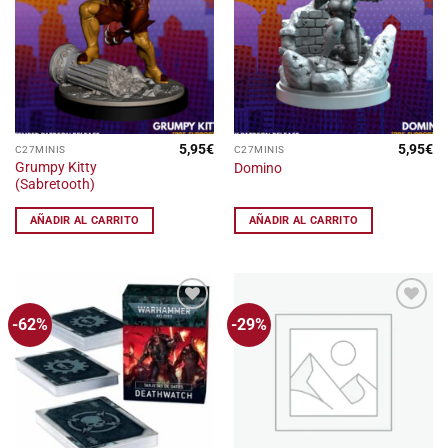
lista
lista
de
de
deseos
deseos
5,95
€
5,95
€
C27MINIS
C27MINIS
Grumpy Kitty
Domino
(Sabretooth)
AÑADIR AL CARRITO
AÑADIR AL CARRITO
-62%
-29%
Añadir
Añadir
a la
a la
lista
lista
de
de
deseos
deseos