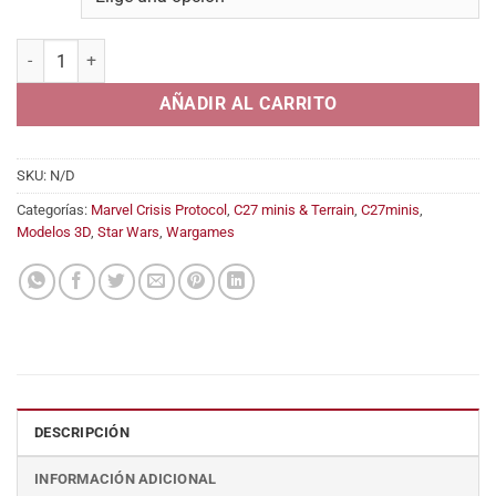
desde
5,45€
The Senate (Emperor Palpatine) cantidad
hasta
12,95€
AÑADIR AL CARRITO
SKU:
N/D
Categorías:
Marvel Crisis Protocol
,
C27 minis & Terrain
,
C27minis
,
Modelos 3D
,
Star Wars
,
Wargames
DESCRIPCIÓN
INFORMACIÓN ADICIONAL