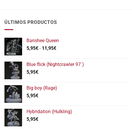
ÚLTIMOS PRODUCTOS
Banshee Queen
Rango
5,95
€
-
11,95
€
de
precios:
Blue flick (Nightcrawler 97´)
desde
5,95
€
5,95€
hasta
11,95€
Big boy (Rage)
5,95
€
Hybridation (Hulkling)
5,95
€