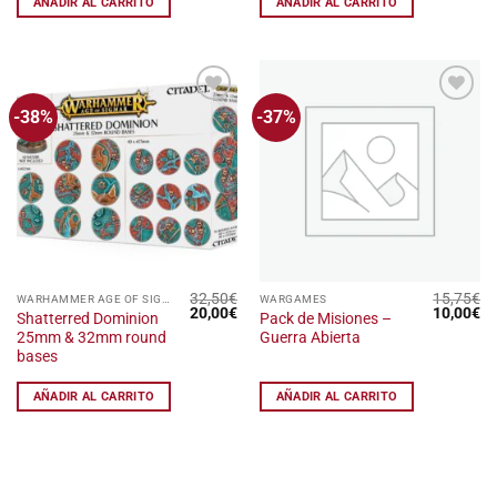
AÑADIR AL CARRITO
AÑADIR AL CARRITO
-38%
-37%
Añadir
Añadir
a la
a la
lista
lista
de
de
deseos
deseos
32,50
€
15,75
€
WARHAMMER AGE OF SIGMAR
WARGAMES
El
El
El
El
20,00
€
10,00
€
Shatterred Dominion
Pack de Misiones –
precio
precio
precio
pr
25mm & 32mm round
Guerra Abierta
original
actual
original
ac
era:
es:
era:
es
bases
32,50€.
20,00€.
15,75€.
10
AÑADIR AL CARRITO
AÑADIR AL CARRITO