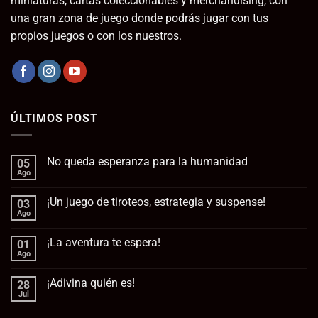
miniaturas, cartas coleccionables y merchandising, con
una gran zona de juego donde podrás jugar con tus
propios juegos o con los nuestros.
ÚLTIMOS POST
No queda esperanza para la humanidad
05
Ago
No
hay
comentarios
¡Un juego de tiroteos, estrategia y suspense!
03
en
No
Ago
No
queda
hay
esperanza
comentarios
para
¡La aventura te espera!
01
en
la
¡Un
Ago
No
humanidad
juego
hay
de
comentarios
tiroteos,
¡Adivina quién es!
28
en
estrategia
¡La
Jul
No
y
aventura
hay
suspense!
te
comentarios