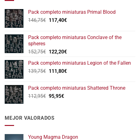
Pack completo miniaturas Primal Blood
El
El
146,75
€
117,40
€
precio
precio
original
actual
Pack completo miniaturas Conclave of the
era:
es:
spheres
146,75€.
117,40€.
El
El
152,75
€
122,20
€
precio
precio
Pack completo miniaturas Legion of the Fallen
original
actual
El
El
139,75
€
era:
111,80
€
es:
precio
precio
152,75€.
122,20€.
original
actual
Pack completo miniaturas Shattered Throne
era:
es:
El
El
112,95
€
95,95
€
139,75€.
111,80€.
precio
precio
original
actual
era:
es:
MEJOR VALORADOS
112,95€.
95,95€.
Young Magma Dragon