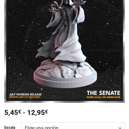
Añadir
a la
lista de
deseos
Rango
5,45
€
-
12,95
€
de
precios:
Escala