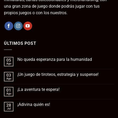
una gran zona de juego donde podrás jugar con tus
propios juegos o con los nuestros.
ÚLTIMOS POST
No queda esperanza para la humanidad
05
Ago
No
hay
comentarios
¡Un juego de tiroteos, estrategia y suspense!
03
en
No
Ago
No
queda
hay
esperanza
comentarios
para
¡La aventura te espera!
01
en
la
¡Un
Ago
No
humanidad
juego
hay
de
comentarios
tiroteos,
¡Adivina quién es!
28
en
estrategia
¡La
Jul
No
y
aventura
hay
suspense!
te
comentarios