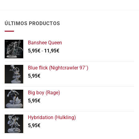
ÚLTIMOS PRODUCTOS
Banshee Queen
Rango
5,95
€
-
11,95
€
de
precios:
Blue flick (Nightcrawler 97´)
desde
5,95
€
5,95€
hasta
11,95€
Big boy (Rage)
5,95
€
Hybridation (Hulkling)
5,95
€