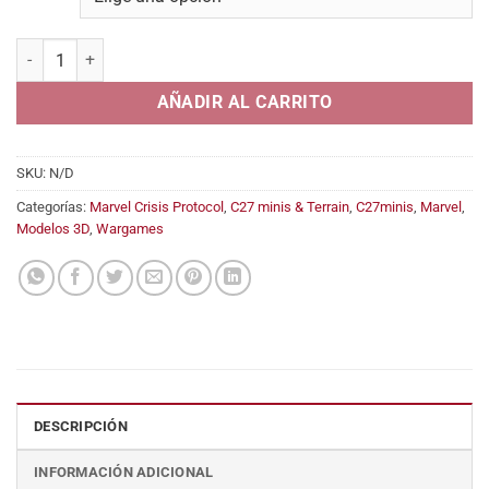
desde
5,95€
Tiny Gundam (Mach X) cantidad
hasta
14,95€
AÑADIR AL CARRITO
SKU:
N/D
Categorías:
Marvel Crisis Protocol
,
C27 minis & Terrain
,
C27minis
,
Marvel
,
Modelos 3D
,
Wargames
DESCRIPCIÓN
INFORMACIÓN ADICIONAL