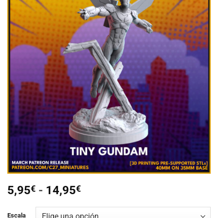
Añadir
a la
lista de
deseos
Rango
5,95
€
-
14,95
€
de
precios:
Escala