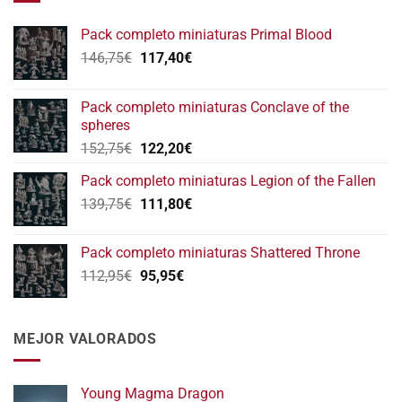
Pack completo miniaturas Primal Blood
El
El
146,75
€
117,40
€
precio
precio
original
actual
Pack completo miniaturas Conclave of the
era:
es:
spheres
146,75€.
117,40€.
El
El
152,75
€
122,20
€
precio
precio
Pack completo miniaturas Legion of the Fallen
original
actual
El
El
139,75
€
era:
111,80
€
es:
precio
precio
152,75€.
122,20€.
original
actual
Pack completo miniaturas Shattered Throne
era:
es:
El
El
112,95
€
95,95
€
139,75€.
111,80€.
precio
precio
original
actual
era:
es:
MEJOR VALORADOS
112,95€.
95,95€.
Young Magma Dragon