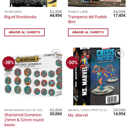
62,50
€
34,95
€
WARGAMES
PUEBLO LIBRE
El
El
El
El
44,95
€
17,45
€
Tramperos del Pueblo
Big,ed Bossbunka
precio
precio
precio
pr
libre
original
actual
original
ac
era:
es:
era:
es
62,50€.
44,95€.
34,95€.
17
AÑADIR AL CARRITO
AÑADIR AL CARRITO
-38%
-50%
Añadir
Añadir
a la
a la
lista
lista
de
de
deseos
deseos
32,50
€
29,95
€
WARHAMMER AGE OF SIGMAR
MARVEL CRISIS PROTOCOL
El
El
El
El
20,00
€
14,95
€
Shatterred Dominion
Ms. Marvel
precio
precio
precio
pr
25mm & 32mm round
original
actual
original
ac
era:
es:
era:
es
bases
32,50€.
20,00€.
29,95€.
14