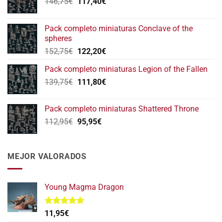
El
El
146,75
€
117,40
€
precio
precio
original
actual
Pack completo miniaturas Conclave of the
era:
es:
spheres
146,75€.
117,40€.
El
El
152,75
€
122,20
€
precio
precio
Pack completo miniaturas Legion of the Fallen
original
actual
El
El
139,75
€
era:
111,80
€
es:
precio
precio
152,75€.
122,20€.
original
actual
Pack completo miniaturas Shattered Throne
era:
es:
El
El
112,95
€
95,95
€
139,75€.
111,80€.
precio
precio
original
actual
era:
es:
MEJOR VALORADOS
112,95€.
95,95€.
Young Magma Dragon
Valorado
11,95
€
con
5.00