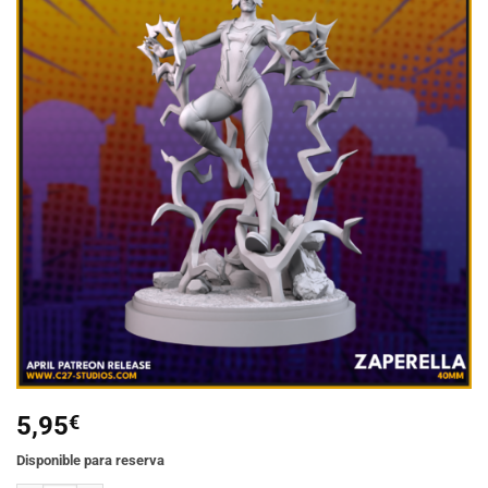
Añadir
a la
lista de
deseos
5,95
€
Disponible para reserva