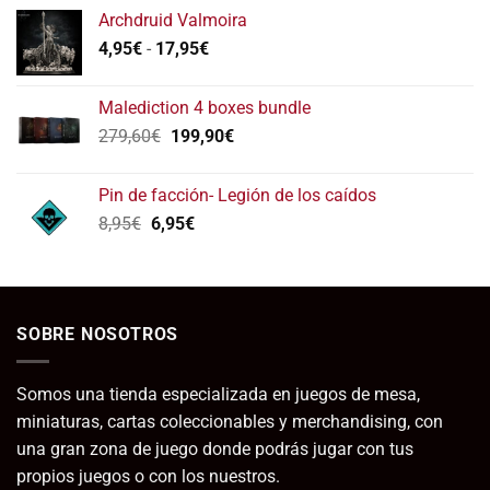
de 5
Archdruid Valmoira
Rango
4,95
€
-
17,95
€
de
precios:
Malediction 4 boxes bundle
desde
El
El
279,60
€
199,90
€
4,95€
precio
precio
hasta
original
actual
17,95€
Pin de facción- Legión de los caídos
era:
es:
El
El
8,95
€
6,95
€
279,60€.
199,90€.
precio
precio
original
actual
era:
es:
8,95€.
6,95€.
SOBRE NOSOTROS
Somos una tienda especializada en juegos de mesa,
miniaturas, cartas coleccionables y merchandising, con
una gran zona de juego donde podrás jugar con tus
propios juegos o con los nuestros.