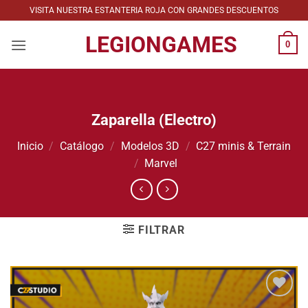
Saltar
VISITA NUESTRA ESTANTERIA ROJA CON GRANDES DESCUENTOS
al
LEGIONGAMES
contenido
0
Zaparella (Electro)
Inicio
/
Catálogo
/
Modelos 3D
/
C27 minis & Terrain
/
Marvel
FILTRAR