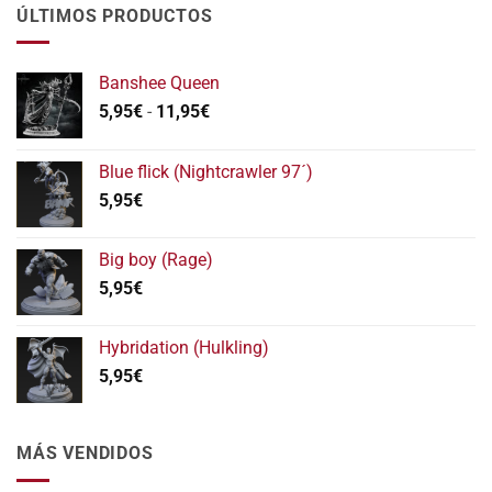
ÚLTIMOS PRODUCTOS
Banshee Queen
Rango
5,95
€
-
11,95
€
de
precios:
Blue flick (Nightcrawler 97´)
desde
5,95
€
5,95€
hasta
11,95€
Big boy (Rage)
5,95
€
Hybridation (Hulkling)
5,95
€
MÁS VENDIDOS