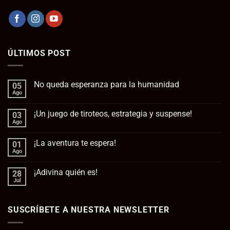
ÚLTIMOS POST
No queda esperanza para la humanidad
05
Ago
No
hay
comentarios
¡Un juego de tiroteos, estrategia y suspense!
03
en
No
Ago
No
queda
hay
esperanza
comentarios
para
¡La aventura te espera!
01
en
la
¡Un
Ago
No
humanidad
juego
hay
de
comentarios
tiroteos,
¡Adivina quién es!
28
en
estrategia
¡La
Jul
No
y
aventura
hay
suspense!
te
comentarios
espera!
en
SUSCRÍBETE A NUESTRA NEWSLETTER
¡Adivina
quién
es!