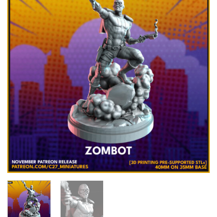
Añadir
a la
lista de
deseos