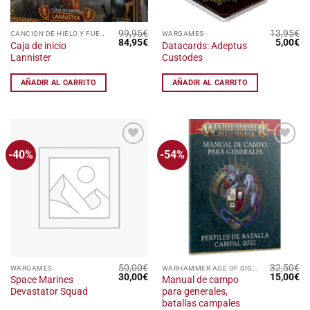
99,95
€
13,95
€
CANCIÓN DE HIELO Y FUEGO: EL JUEGO DE MINIATURAS
WARGAMES
El
El
El
El
84,95
€
5,00
€
Caja de inicio
Datacards: Adeptus
precio
precio
precio
pr
Lannister
Custodes
original
actual
original
ac
era:
es:
era:
es
99,95€.
84,95€.
13,95€.
5,
AÑADIR AL CARRITO
AÑADIR AL CARRITO
-40%
-54%
Añadir
Añadir
a la
a la
lista
lista
de
de
deseos
deseos
50,00
€
32,50
€
WARGAMES
WARHAMMER AGE OF SIGMAR
El
El
El
El
30,00
€
15,00
€
Space Marines
Manual de campo
precio
precio
precio
pr
Devastator Squad
para generales,
original
actual
original
ac
era:
es:
era:
es
batallas campales