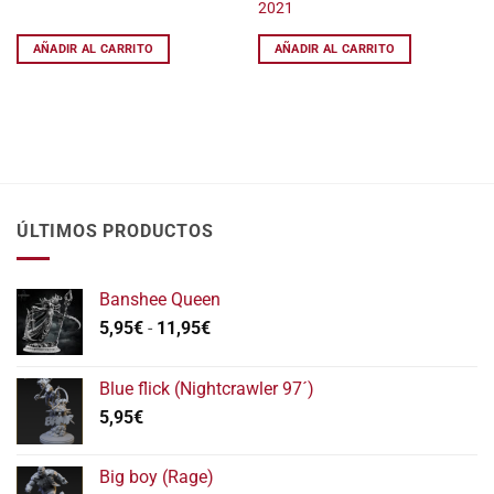
50,00€.
30,00€.
32,50€.
15
2021
AÑADIR AL CARRITO
AÑADIR AL CARRITO
ÚLTIMOS PRODUCTOS
Banshee Queen
Rango
5,95
€
-
11,95
€
de
precios:
Blue flick (Nightcrawler 97´)
desde
5,95
€
5,95€
hasta
11,95€
Big boy (Rage)