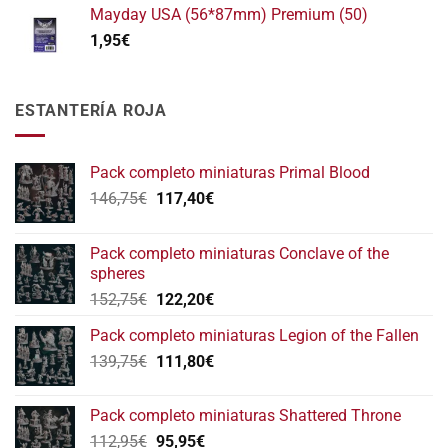
Mayday USA (56*87mm) Premium (50)
1,95
€
ESTANTERÍA ROJA
Pack completo miniaturas Primal Blood
El
El
146,75
€
117,40
€
precio
precio
original
actual
Pack completo miniaturas Conclave of the
era:
es:
spheres
146,75€.
117,40€.
El
El
152,75
€
122,20
€
precio
precio
Pack completo miniaturas Legion of the Fallen
original
actual
El
El
139,75
€
era:
111,80
€
es:
precio
precio
152,75€.
122,20€.
original
actual
Pack completo miniaturas Shattered Throne
era:
es:
El
El
112,95
€
95,95
€
139,75€.
111,80€.