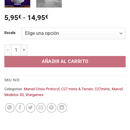
Rango
5,95
€
-
14,95
€
de
precios:
Escala
desde
5,95€
Zombot (Deathlock) cantidad
hasta
14,95€
AÑADIR AL CARRITO
SKU:
N/D
Categorías:
Marvel Crisis Protocol
,
C27 minis & Terrain
,
C27minis
,
Marvel
,
Modelos 3D
,
Wargames