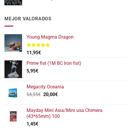
precio
precio
original
actual
era:
es:
MEJOR VALORADOS
112,95€.
95,95€.
Young Magma Dragon
Valorado
11,95
€
con
5.00
de 5
Prime fist (1M BC Iron fist)
5,95
€
Megacity Oceania
El
El
54,95
€
20,00
€
precio
precio
original
actual
Mayday Mini Asia/Mini usa Chimera
era:
es:
(43*65mm) 100
54,95€.
20,00€.
1,45
€