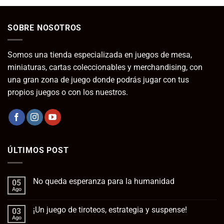
SOBRE NOSOTROS
Somos una tienda especializada en juegos de mesa,
miniaturas, cartas coleccionables y merchandising, con
una gran zona de juego donde podrás jugar con tus
propios juegos o con los nuestros.
ÚLTIMOS POST
No queda esperanza para la humanidad
05
Ago
No
hay
comentarios
¡Un juego de tiroteos, estrategia y suspense!
03
en
No
Ago
No
queda