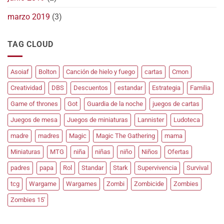
marzo 2019
(3)
TAG CLOUD
Asoiaf
Bolton
Canción de hielo y fuego
cartas
Cmon
Creatividad
DBS
Descuentos
estandar
Estrategia
Familia
Game of thrones
Got
Guardia de la noche
juegos de cartas
Juegos de mesa
Juegos de miniaturas
Lannister
Ludoteca
madre
madres
Magic
Magic The Gathering
mama
Miniaturas
MTG
niña
niñas
niño
Niños
Ofertas
padres
papa
Rol
Standar
Stark
Supervivencia
Survival
tcg
Wargame
Wargames
Zombi
Zombicide
Zombies
Zombies 15'