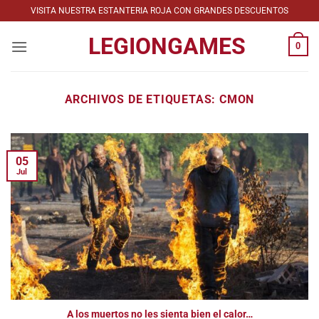
Saltar
VISITA NUESTRA ESTANTERIA ROJA CON GRANDES DESCUENTOS
al
LEGIONGAMES
contenido
0
ARCHIVOS DE ETIQUETAS:
CMON
05
Jul
A los muertos no les sienta bien el calor…