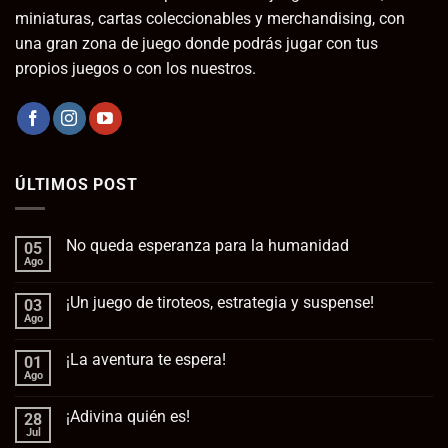
miniaturas, cartas coleccionables y merchandising, con
una gran zona de juego donde podrás jugar con tus
propios juegos o con los nuestros.
ÚLTIMOS POST
No queda esperanza para la humanidad
05
Ago
No
hay
comentarios
¡Un juego de tiroteos, estrategia y suspense!
03
en
No
Ago
No
queda
hay
esperanza
comentarios
para
¡La aventura te espera!
01
en
la
¡Un
Ago
No
humanidad
juego
hay
de
comentarios
tiroteos,
¡Adivina quién es!
28
en
estrategia
¡La
Jul
No
y
aventura