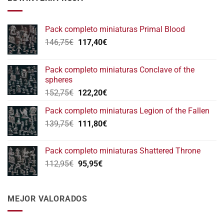
Pack completo miniaturas Primal Blood
El
El
146,75
€
117,40
€
precio
precio
original
actual
Pack completo miniaturas Conclave of the
era:
es:
spheres
146,75€.
117,40€.
El
El
152,75
€
122,20
€
precio
precio
Pack completo miniaturas Legion of the Fallen
original
actual
El
El
139,75
€
era:
111,80
€
es:
precio
precio
152,75€.
122,20€.
original
actual
Pack completo miniaturas Shattered Throne
era:
es:
El
El
112,95
€
95,95
€
139,75€.
111,80€.
precio
precio
original
actual
era:
es:
MEJOR VALORADOS
112,95€.
95,95€.