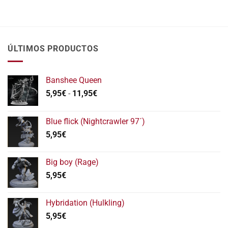
ÚLTIMOS PRODUCTOS
Banshee Queen
Rango
5,95
€
-
11,95
€
de
precios:
Blue flick (Nightcrawler 97´)
desde
5,95
€
5,95€
hasta
11,95€
Big boy (Rage)
5,95
€
Hybridation (Hulkling)
5,95
€