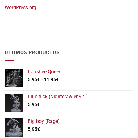
WordPress.org
ÚLTIMOS PRODUCTOS
Banshee Queen
Rango
5,95
€
-
11,95
€
de
precios:
Blue flick (Nightcrawler 97´)
desde
5,95
€
5,95€
hasta
11,95€
Big boy (Rage)
5,95
€