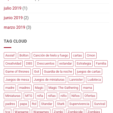
julio 2019
(1)
junio 2019
(2)
marzo 2019
(3)
TAG CLOUD
Asoiaf
Bolton
Canción de hielo y fuego
cartas
Cmon
Creatividad
DBS
Descuentos
estandar
Estrategia
Familia
Game of thrones
Got
Guardia de la noche
juegos de cartas
Juegos de mesa
Juegos de miniaturas
Lannister
Ludoteca
madre
madres
Magic
Magic The Gathering
mama
Miniaturas
MTG
niña
niñas
niño
Niños
Ofertas
padres
papa
Rol
Standar
Stark
Supervivencia
Survival
tcg
Wargame
Wargames
Zombi
Zombicide
Zombies