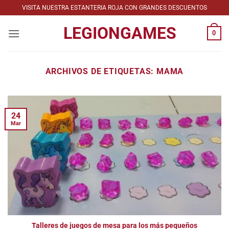
Saltar
VISITA NUESTRA ESTANTERIA ROJA CON GRANDES DESCUENTOS
al
LEGIONGAMES
contenido
0
ARCHIVOS DE ETIQUETAS:
MAMA
24
Mar
Talleres de juegos de mesa para los más pequeños