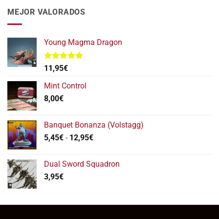
era:
es:
MEJOR VALORADOS
112,95€.
95,95€.
Young Magma Dragon
Valorado
11,95
€
con
5.00
de 5
Mint Control
8,00
€
Banquet Bonanza (Volstagg)
Rango
5,45
€
-
12,95
€
de
precios:
Dual Sword Squadron
desde
3,95
€
5,45€
hasta
12,95€