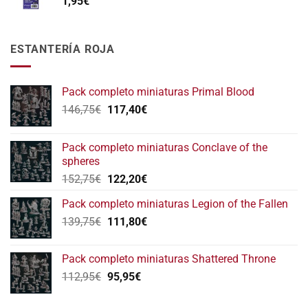
1,95
€
ESTANTERÍA ROJA
Pack completo miniaturas Primal Blood
El
El
146,75
€
117,40
€
precio
precio
original
actual
Pack completo miniaturas Conclave of the
era:
es:
spheres
146,75€.
117,40€.
El
El
152,75
€
122,20
€
precio
precio
Pack completo miniaturas Legion of the Fallen
original
actual
El
El
139,75
€
era:
111,80
€
es:
precio
precio
152,75€.
122,20€.
original
actual
Pack completo miniaturas Shattered Throne
era:
es:
El
El
112,95
€
95,95
€
139,75€.
111,80€.
precio
precio
original
actual