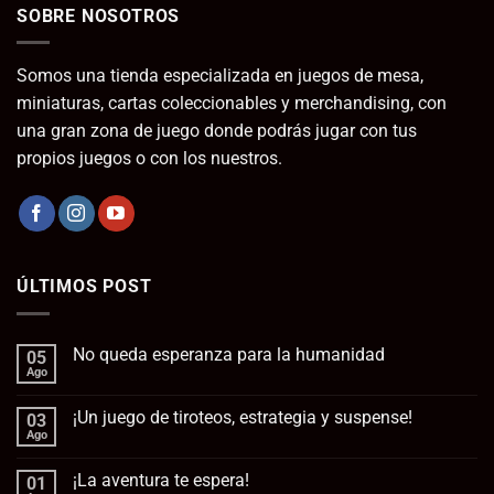
SOBRE NOSOTROS
Somos una tienda especializada en juegos de mesa,
miniaturas, cartas coleccionables y merchandising, con
una gran zona de juego donde podrás jugar con tus
propios juegos o con los nuestros.
ÚLTIMOS POST
No queda esperanza para la humanidad
05
Ago
No
hay
comentarios
¡Un juego de tiroteos, estrategia y suspense!
03
en
No
Ago
No
queda
hay
esperanza
comentarios
para
¡La aventura te espera!
01
en
la