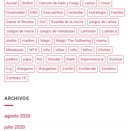
Asoiaf
Bolton
Canción de hielo y fuego
cartas
Cmon
Creatividad
DBS
Descuentos
estandar
Estrategia
Familia
Game of thrones
Got
Guardia de la noche
juegos de cartas
Juegos de mesa
Juegos de miniaturas
Lannister
Ludoteca
madre
madres
Magic
Magic The Gathering
mama
Miniaturas
MTG
niña
niñas
niño
Niños
Ofertas
padres
papa
Rol
Standar
Stark
Supervivencia
Survival
tcg
Wargame
Wargames
Zombi
Zombicide
Zombies
Zombies 15'
ARCHIVOS
agosto 2020
julio 2020