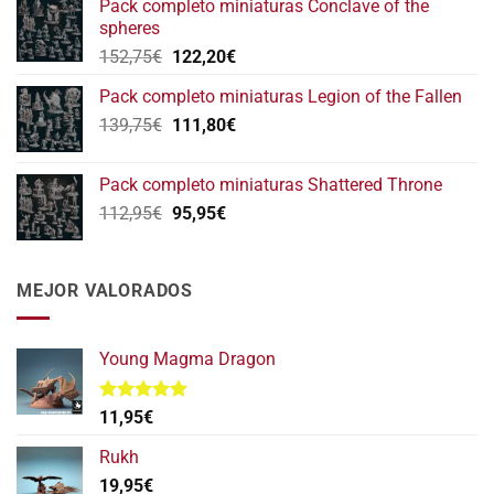
Pack completo miniaturas Conclave of the
era:
es:
spheres
146,75€.
117,40€.
El
El
152,75
€
122,20
€
precio
precio
Pack completo miniaturas Legion of the Fallen
original
actual
El
El
139,75
€
era:
111,80
€
es:
precio
precio
152,75€.
122,20€.
original
actual
Pack completo miniaturas Shattered Throne
era:
es:
El
El
112,95
€
95,95
€
139,75€.
111,80€.
precio
precio
original
actual
era:
es:
MEJOR VALORADOS
112,95€.
95,95€.
Young Magma Dragon
Valorado
11,95
€
con
5.00
de 5
Rukh
19,95
€