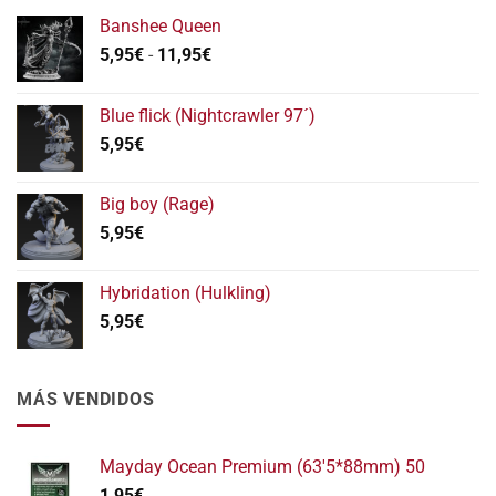
Banshee Queen
Rango
5,95
€
-
11,95
€
de
precios:
Blue flick (Nightcrawler 97´)
desde
5,95
€
5,95€
hasta
11,95€
Big boy (Rage)
5,95
€
Hybridation (Hulkling)
5,95
€
MÁS VENDIDOS
Mayday Ocean Premium (63'5*88mm) 50
1,95
€