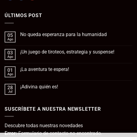
ÚLTIMOS POST
No queda esperanza para la humanidad
05
Ago
No
hay
comentarios
¡Un juego de tiroteos, estrategia y suspense!
03
en
No
Ago
No
queda
hay
esperanza
comentarios
para
¡La aventura te espera!
01
en
la
¡Un
Ago
No
humanidad
juego
hay
de
comentarios
tiroteos,
¡Adivina quién es!
28
en
estrategia
¡La
Jul
No
y
aventura
hay
suspense!
te
comentarios
espera!
en
SUSCRÍBETE A NUESTRA NEWSLETTER
¡Adivina
quién
es!
Descubre todas nuestras novedades
Error:
Formulario de contacto no encontrado.