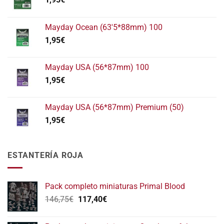
Mayday Ocean (63'5*88mm) 100
1,95
€
Mayday USA (56*87mm) 100
1,95
€
Mayday USA (56*87mm) Premium (50)
1,95
€
ESTANTERÍA ROJA
Pack completo miniaturas Primal Blood
El
El
146,75
€
117,40
€
precio
precio
original
actual