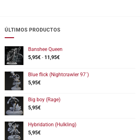
ÚLTIMOS PRODUCTOS
Banshee Queen
Rango
5,95
€
-
11,95
€
de
precios:
Blue flick (Nightcrawler 97´)
desde
5,95
€
5,95€
hasta
11,95€
Big boy (Rage)
5,95
€
Hybridation (Hulkling)
5,95
€