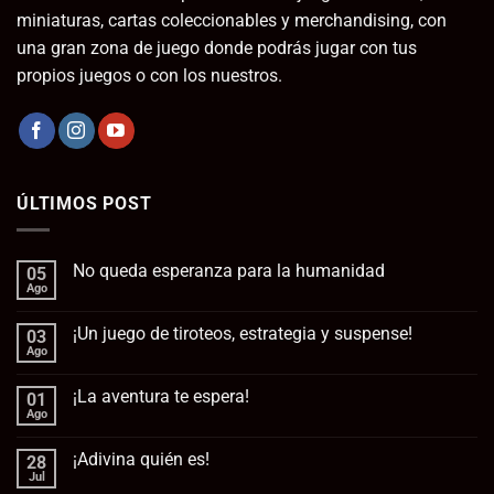
miniaturas, cartas coleccionables y merchandising, con
una gran zona de juego donde podrás jugar con tus
propios juegos o con los nuestros.
ÚLTIMOS POST
No queda esperanza para la humanidad
05
Ago
No
hay
comentarios
¡Un juego de tiroteos, estrategia y suspense!
03
en
No
Ago
No
queda
hay
esperanza
comentarios
para
¡La aventura te espera!
01
en
la
¡Un
Ago
No
humanidad
juego
hay
de
comentarios
tiroteos,
¡Adivina quién es!
28
en
estrategia
¡La
Jul
No
y
aventura