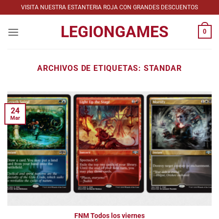
Saltar
VISITA NUESTRA ESTANTERIA ROJA CON GRANDES DESCUENTOS
al
LEGIONGAMES
contenido
0
ARCHIVOS DE ETIQUETAS:
STANDAR
24
Mar
FNM Todos los viernes