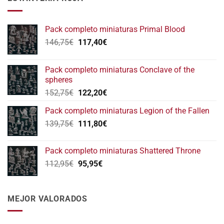
Pack completo miniaturas Primal Blood
El
El
146,75
€
117,40
€
precio
precio
original
actual
Pack completo miniaturas Conclave of the
era:
es:
spheres
146,75€.
117,40€.
El
El
152,75
€
122,20
€
precio
precio
Pack completo miniaturas Legion of the Fallen
original
actual
El
El
139,75
€
era:
111,80
€
es:
precio
precio
152,75€.
122,20€.
original
actual
Pack completo miniaturas Shattered Throne
era:
es:
El
El
112,95
€
95,95
€
139,75€.
111,80€.
precio
precio
original
actual
era:
es:
MEJOR VALORADOS
112,95€.
95,95€.