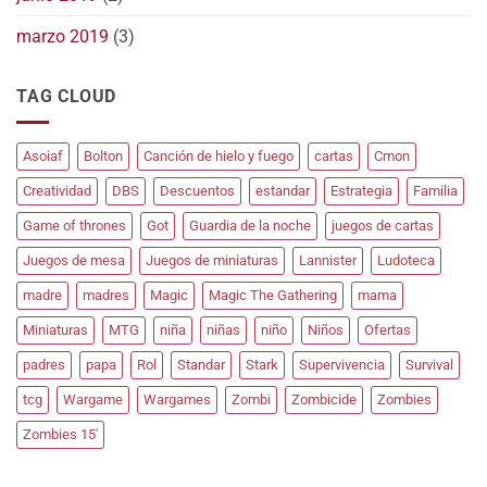
marzo 2019
(3)
TAG CLOUD
Asoiaf
Bolton
Canción de hielo y fuego
cartas
Cmon
Creatividad
DBS
Descuentos
estandar
Estrategia
Familia
Game of thrones
Got
Guardia de la noche
juegos de cartas
Juegos de mesa
Juegos de miniaturas
Lannister
Ludoteca
madre
madres
Magic
Magic The Gathering
mama
Miniaturas
MTG
niña
niñas
niño
Niños
Ofertas
padres
papa
Rol
Standar
Stark
Supervivencia
Survival
tcg
Wargame
Wargames
Zombi
Zombicide
Zombies
Zombies 15'