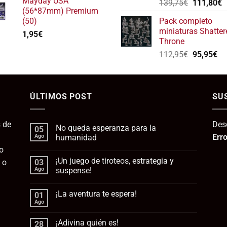
Mayday USA
El
E
139,75
€
111,80
€
(56*87mm) Premium
precio
p
(50)
Pack completo
original
a
miniaturas Shatter
1,95
€
era:
e
Throne
139,75€.
1
El
El
112,95
€
95,95
€
precio
pr
original
ac
era:
es:
ÚLTIMOS POST
112,95€.
SU
95
 de
Des
No queda esperanza para la
05
Erro
Ago
humanidad
o
No
hay
¡Un juego de tiroteos, estrategia y
 o
03
comentarios
en
Ago
suspense!
No
queda
No
esperanza
hay
¡La aventura te espera!
01
para
comentarios
la
en
Ago
No
humanidad
¡Un
hay
juego
comentarios
de
¡Adivina quién es!
28
en
tiroteos,