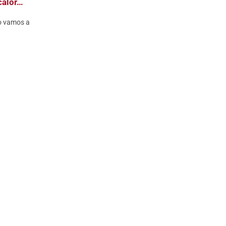
calor…
so vamos a