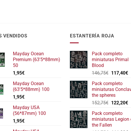
S VENDIDOS
ESTANTERÍA ROJA
Mayday Ocean
Pack completo
Premium (63'5*88mm)
miniaturas Primal
50
Blood
El
E
1,95
€
146,75
€
117,40
€
precio
p
Mayday Ocean
Pack completo
original
a
(63'5*88mm) 100
miniaturas Concla
era:
e
the spheres
1,95
€
146,75€.
1
El
E
152,75
€
122,20
€
Mayday USA
precio
p
(56*87mm) 100
Pack completo
original
a
miniaturas Legion 
1,95
€
era:
e
the Fallen
152,75€.
1