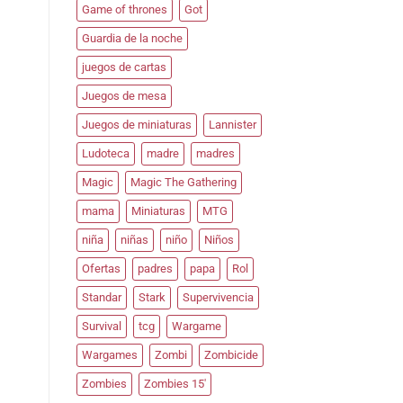
Game of thrones
Got
Guardia de la noche
juegos de cartas
Juegos de mesa
Juegos de miniaturas
Lannister
Ludoteca
madre
madres
Magic
Magic The Gathering
mama
Miniaturas
MTG
niña
niñas
niño
Niños
Ofertas
padres
papa
Rol
Standar
Stark
Supervivencia
Survival
tcg
Wargame
Wargames
Zombi
Zombicide
Zombies
Zombies 15'