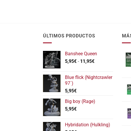
ÚLTIMOS PRODUCTOS
MÁ
Banshee Queen
Rango
5,95
€
-
11,95
€
de
precios:
Blue flick (Nightcrawler
desde
97´)
5,95€
5,95
€
hasta
11,95€
Big boy (Rage)
5,95
€
Hybridation (Hulkling)