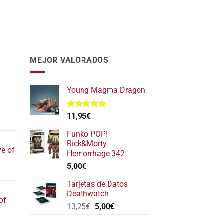
MEJOR VALORADOS
Young Magma Dragon
Valorado
11,95
€
l
con
5.00
de 5
recio
Funko POP!
ctual
Rick&Morty -
ve of
s:
Hemorrhage 342
17,40€.
5,00
€
l
recio
Tarjetas de Datos
ctual
Deathwatch
of
s:
El
El
13,25
€
5,00
€
22,20€.
precio
precio