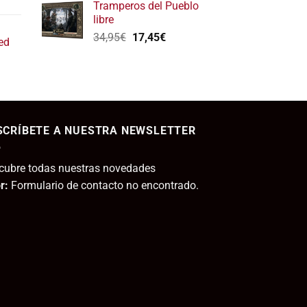
l
Tramperos del Pueblo
original
actual
recio
libre
era:
es:
ctual
El
El
34,95
€
17,45
€
13,25€.
5,00€.
ed
s:
precio
precio
11,80€.
original
actual
era:
es:
ecio
34,95€.
17,45€.
tual
SCRÍBETE A NUESTRA NEWSLETTER
,95€.
cubre todas nuestras novedades
r:
Formulario de contacto no encontrado.