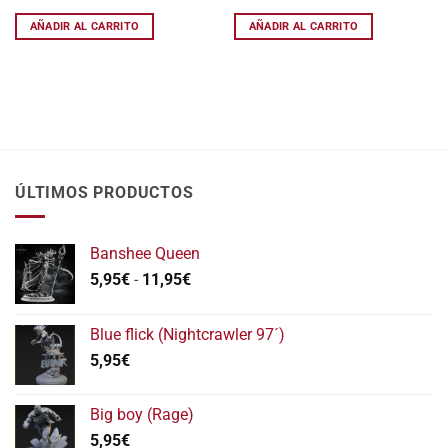
AÑADIR AL CARRITO
AÑADIR AL CARRITO
ÚLTIMOS PRODUCTOS
Banshee Queen
Rango
5,95
€
-
11,95
€
de
precios:
Blue flick (Nightcrawler 97´)
desde
5,95
€
5,95€
hasta
11,95€
Big boy (Rage)
5,95
€