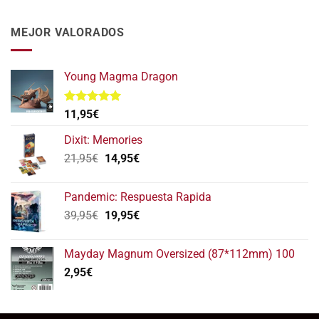
original
actual
era:
es:
MEJOR VALORADOS
112,95€.
95,95€.
Young Magma Dragon
Valorado
11,95
€
con
5.00
de 5
Dixit: Memories
El
El
21,95
€
14,95
€
precio
precio
original
actual
Pandemic: Respuesta Rapida
era:
es:
El
El
39,95
€
19,95
€
21,95€.
14,95€.
precio
precio
original
actual
Mayday Magnum Oversized (87*112mm) 100
era:
es:
2,95
€
39,95€.
19,95€.