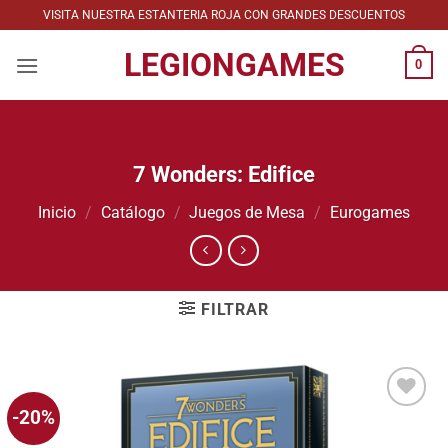
Saltar
VISITA NUESTRA ESTANTERIA ROJA CON GRANDES DESCUENTOS
al
LEGIONGAMES
contenido
0
7 Wonders: Edifice
Inicio
/
Catálogo
/
Juegos de Mesa
/
Eurogames
FILTRAR
-20%
Añadir
a la