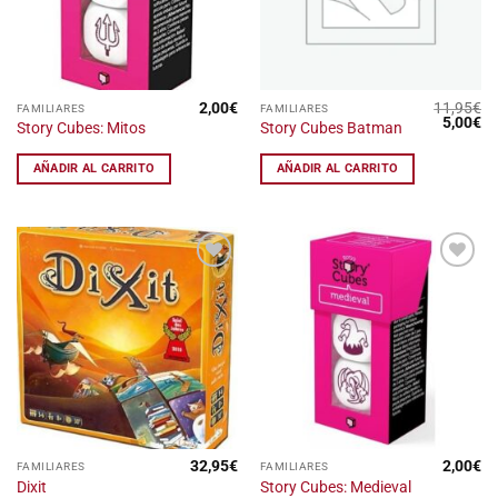
2,00
€
11,95
€
FAMILIARES
FAMILIARES
El
El
5,00
€
Story Cubes: Mitos
Story Cubes Batman
precio
pr
original
ac
era:
es
AÑADIR AL CARRITO
AÑADIR AL CARRITO
11,95€.
5,
Añadir
Añadir
a la
a la
lista
lista
de
de
deseos
deseos
32,95
€
2,00
€
FAMILIARES
FAMILIARES
Dixit
Story Cubes: Medieval