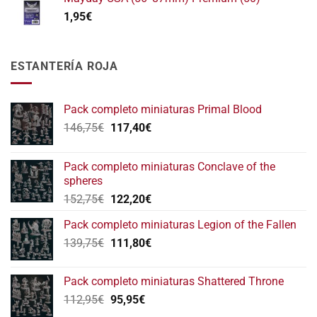
1,95
€
ESTANTERÍA ROJA
Pack completo miniaturas Primal Blood
El
El
146,75
€
117,40
€
precio
precio
original
actual
Pack completo miniaturas Conclave of the
era:
es:
spheres
146,75€.
117,40€.
El
El
152,75
€
122,20
€
precio
precio
Pack completo miniaturas Legion of the Fallen
original
actual
El
El
139,75
€
era:
111,80
€
es:
precio
precio
152,75€.
122,20€.
original
actual
Pack completo miniaturas Shattered Throne
era:
es:
El
El
112,95
€
95,95
€
139,75€.
111,80€.
precio
precio