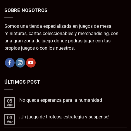
SOBRE NOSOTROS
Somos una tienda especializada en juegos de mesa,
miniaturas, cartas coleccionables y merchandising, con
una gran zona de juego donde podrás jugar con tus
propios juegos o con los nuestros.
ÚLTIMOS POST
No queda esperanza para la humanidad
05
Ago
No
hay
comentarios
¡Un juego de tiroteos, estrategia y suspense!
03
en
No
Ago
No
queda
hay
esperanza
comentarios