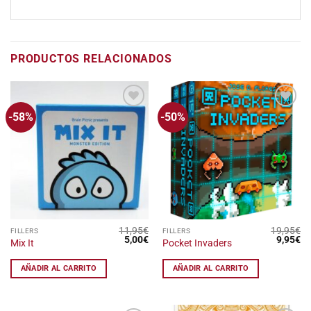
PRODUCTOS RELACIONADOS
-58%
-50%
Añadir
Añadir
a la
a la
lista
lista
de
de
deseos
deseos
11,95
€
19,95
€
FILLERS
FILLERS
El
El
El
El
5,00
€
9,95
€
Mix It
Pocket Invaders
precio
precio
precio
pr
original
actual
original
ac
era:
es:
era:
es
AÑADIR AL CARRITO
AÑADIR AL CARRITO
11,95€.
5,00€.
19,95€.
9,