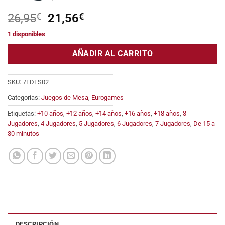
El
El
26,95
€
21,56
€
precio
precio
1 disponibles
original
actual
era:
es:
AÑADIR AL CARRITO
26,95€.
21,56€.
SKU:
7EDES02
Categorías:
Juegos de Mesa
,
Eurogames
Etiquetas:
+10 años
,
+12 años
,
+14 años
,
+16 años
,
+18 años
,
3
Jugadores
,
4 Jugadores
,
5 Jugadores
,
6 Jugadores
,
7 Jugadores
,
De 15 a
30 minutos
DESCRIPCIÓN