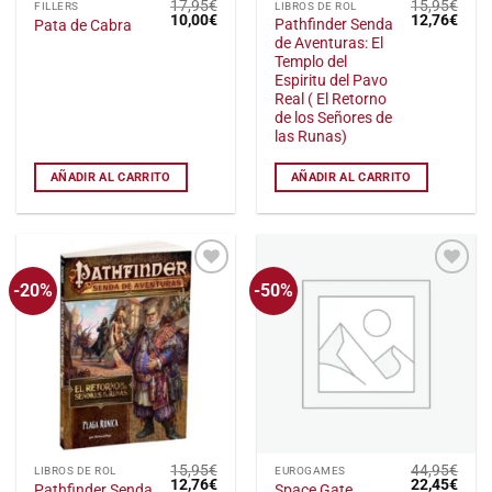
17,95
€
15,95
€
FILLERS
LIBROS DE ROL
El
El
El
El
10,00
€
12,76
€
Pathfinder Senda
Pata de Cabra
precio
precio
precio
preci
de Aventuras: El
original
actual
original
actu
era:
es:
era:
es:
Templo del
17,95€.
10,00€.
15,95€.
12,7
Espiritu del Pavo
Real ( El Retorno
de los Señores de
las Runas)
AÑADIR AL CARRITO
AÑADIR AL CARRITO
-20%
-50%
Añadir
Añadir
a la
a la
lista
lista
de
de
deseos
deseos
15,95
€
44,95
€
LIBROS DE ROL
EUROGAMES
El
El
El
El
12,76
€
22,45
€
Pathfinder Senda
Space Gate