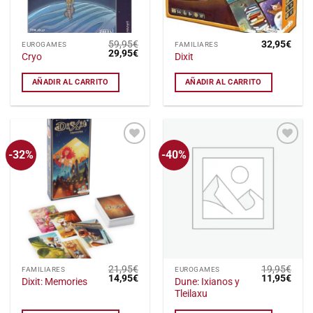
59,95
€
32,95
€
EUROGAMES
FAMILIARES
El
El
29,95
€
Cryo
Dixit
precio
precio
original
actual
era:
es:
AÑADIR AL CARRITO
AÑADIR AL CARRITO
59,95€.
29,95€.
-32%
-40%
Añadir
Añadir
a la
a la
lista
lista
de
de
deseos
deseos
21,95
€
19,95
€
FAMILIARES
EUROGAMES
El
El
El
El
14,95
€
11,95
€
Dune: Ixianos y
Dixit: Memories
precio
precio
precio
preci
Tleilaxu
original
actual
original
actu
era:
es:
era:
es: