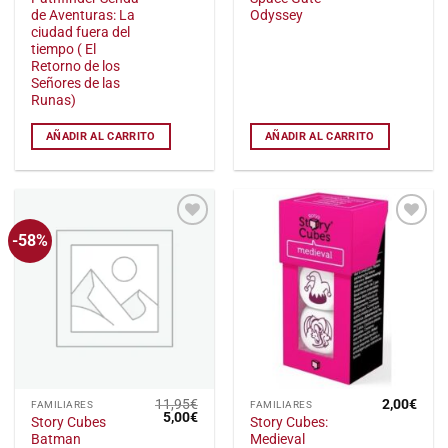
precio
precio
precio
preci
de Aventuras: La
Odyssey
original
actual
original
actu
era:
es:
era:
es:
ciudad fuera del
15,95€.
12,76€.
44,95€.
22,4
tiempo ( El
Retorno de los
Señores de las
Runas)
AÑADIR AL CARRITO
AÑADIR AL CARRITO
-58%
Añadir
Añadir
a la
a la
lista
lista
de
de
deseos
deseos
11,95
€
2,00
€
FAMILIARES
FAMILIARES
El
El
5,00
€
Story Cubes
Story Cubes:
precio
precio
Batman
Medieval
original
actual