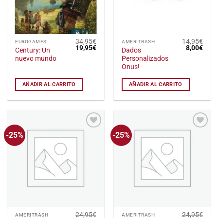
34,95
€
14,95
€
EUROGAMES
AMERITRASH
El
El
El
El
19,95
€
8,00
€
Century: Un
Dados
precio
precio
precio
preci
nuevo mundo
Personalizados
original
actual
original
actu
era:
es:
era:
es:
Onus!
34,95€.
19,95€.
14,95€.
8,00
AÑADIR AL CARRITO
AÑADIR AL CARRITO
-25%
-25%
Añadir
Añadir
a la
a la
lista
lista
de
de
deseos
deseos
24,95
€
24,95
€
AMERITRASH
AMERITRASH