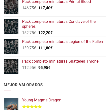
Pack completo miniaturas Primal Blood
El
El
146,75
€
117,40
€
precio
precio
original
actual
Pack completo miniaturas Conclave of the
era:
es:
spheres
146,75€.
117,40€.
El
El
152,75
€
122,20
€
precio
precio
Pack completo miniaturas Legion of the Fallen
original
actual
El
El
139,75
€
era:
111,80
€
es:
precio
precio
152,75€.
122,20€.
original
actual
Pack completo miniaturas Shattered Throne
era:
es:
El
El
112,95
€
95,95
€
139,75€.
111,80€.
precio
precio
original
actual
era:
es:
MEJOR VALORADOS
112,95€.
95,95€.
Young Magma Dragon