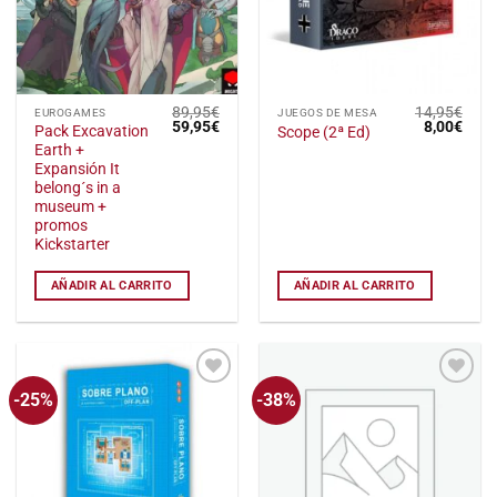
89,95
€
14,95
€
EUROGAMES
JUEGOS DE MESA
El
El
El
El
59,95
€
8,00
€
Pack Excavation
Scope (2ª Ed)
precio
precio
precio
preci
Earth +
original
actual
original
actu
era:
es:
era:
es:
Expansión It
89,95€.
59,95€.
14,95€.
8,00
belong´s in a
museum +
promos
Kickstarter
AÑADIR AL CARRITO
AÑADIR AL CARRITO
-25%
-38%
Añadir
Añadir
a la
a la
lista
lista
de
de
deseos
deseos