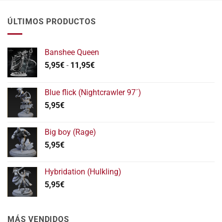
ÚLTIMOS PRODUCTOS
Banshee Queen
Rango
5,95
€
-
11,95
€
de
precios:
Blue flick (Nightcrawler 97´)
desde
5,95
€
5,95€
hasta
11,95€
Big boy (Rage)
5,95
€
Hybridation (Hulkling)
5,95
€
MÁS VENDIDOS