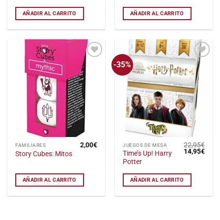
era:
es:
11,95€.
5,00€.
AÑADIR AL CARRITO
AÑADIR AL CARRITO
-35%
Añadir
Añadir
a la
a la
lista
lista
de
de
deseos
deseos
2,00
€
22,95
€
FAMILIARES
JUEGOS DE MESA
El
El
14,95
€
Time’s Up! Harry
Story Cubes: Mitos
precio
preci
Potter
original
actu
era:
es:
22,95€.
14,9
AÑADIR AL CARRITO
AÑADIR AL CARRITO