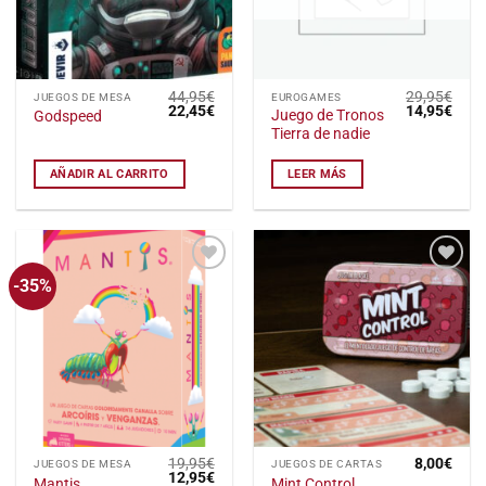
44,95
€
29,95
€
JUEGOS DE MESA
EUROGAMES
El
El
El
El
22,45
€
14,95
€
Juego de Tronos
Godspeed
precio
precio
precio
preci
Tierra de nadie
original
actual
original
actu
era:
es:
era:
es:
44,95€.
22,45€.
29,95€.
14,9
AÑADIR AL CARRITO
LEER MÁS
-35%
Añadir
Añadir
a la
a la
lista
lista
de
de
deseos
deseos
19,95
€
8,00
€
JUEGOS DE MESA
JUEGOS DE CARTAS
El
El
12,95
€
Mantis
Mint Control