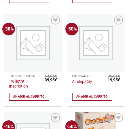
-38%
-50%
Añadir
Añadir
a la
a la
lista
lista
de
de
deseos
deseos
64,95
€
39,95
€
JUEGOS DE MESA
EUROGAMES
El
El
El
El
39,95
€
19,95
€
Twiligtht
Airship City
precio
precio
precio
preci
Inscription
original
actual
original
actu
era:
es:
era:
es:
64,95€.
39,95€.
39,95€.
19,9
AÑADIR AL CARRITO
AÑADIR AL CARRITO
-46%
-50%
Añadir
Añadir