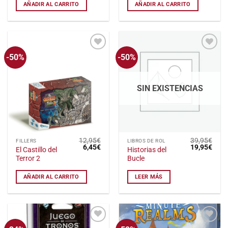
21,95€.
14,95€.
19,95€.
11,9
AÑADIR AL CARRITO
AÑADIR AL CARRITO
-50%
-50%
Añadir
Añadir
a la
a la
lista
lista
de
de
deseos
deseos
SIN EXISTENCIAS
12,95
€
39,95
€
FILLERS
LIBROS DE ROL
El
El
El
El
6,45
€
19,95
€
El Castillo del
Historias del
precio
precio
precio
preci
Terror 2
Bucle
original
actual
original
actu
era:
es:
era:
es:
12,95€.
6,45€.
39,95€.
19,9
AÑADIR AL CARRITO
LEER MÁS