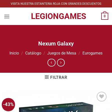
Saltar
VISITA NUESTRA ESTANTERIA ROJA CON GRANDES DESCUENTOS
al
LEGIONGAMES
contenido
0
Nexum Galaxy
Inicio
/
Catálogo
/
Juegos de Mesa
/
Eurogames
FILTRAR
-43%
Añadir
a la