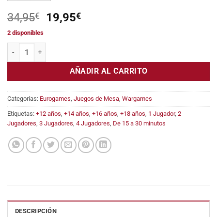
El
El
34,95
€
19,95
€
precio
precio
2 disponibles
original
actual
Nexum Galaxy cantidad
era:
es:
34,95€.
19,95€.
AÑADIR AL CARRITO
Categorías:
Eurogames
,
Juegos de Mesa
,
Wargames
Etiquetas:
+12 años
,
+14 años
,
+16 años
,
+18 años
,
1 Jugador
,
2
Jugadores
,
3 Jugadores
,
4 Jugadores
,
De 15 a 30 minutos
DESCRIPCIÓN