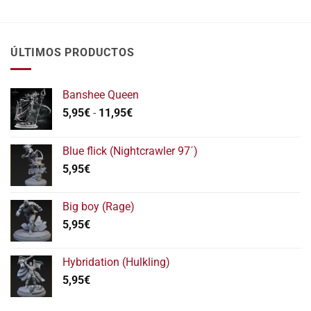
elegir
en
la
ÚLTIMOS PRODUCTOS
página
de
producto
Banshee Queen
Rango
5,95
€
-
11,95
€
de
precios:
Blue flick (Nightcrawler 97´)
desde
5,95
€
5,95€
hasta
11,95€
Big boy (Rage)
5,95
€
Hybridation (Hulkling)
5,95
€