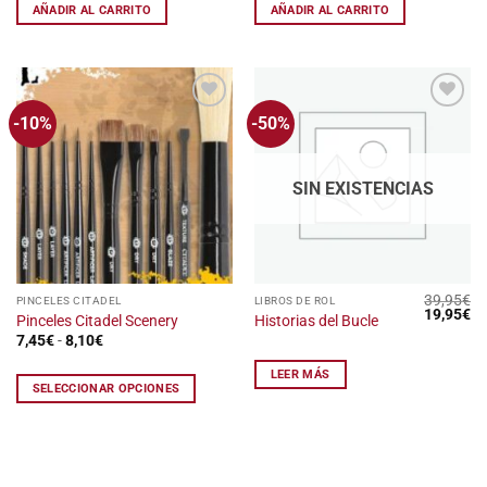
24,95€.
12,00€.
AÑADIR AL CARRITO
AÑADIR AL CARRITO
-10%
-50%
Añadir
Añadir
a la
a la
lista
lista
de
de
deseos
deseos
SIN EXISTENCIAS
39,95
€
Este
PINCELES CITADEL
LIBROS DE ROL
El
El
19,95
€
Pinceles Citadel Scenery
Historias del Bucle
producto
precio
pr
Rango
7,45
€
-
8,10
€
original
ac
tiene
de
era:
es
precios:
39,95€.
19
múltiples
LEER MÁS
desde
SELECCIONAR OPCIONES
variantes.
7,45€
hasta
Las
8,10€
opciones
se
pueden