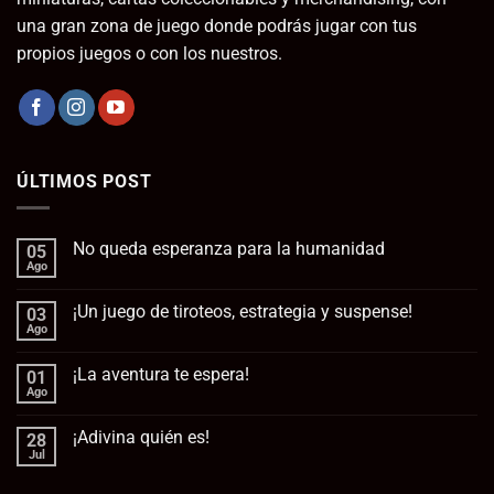
una gran zona de juego donde podrás jugar con tus
propios juegos o con los nuestros.
ÚLTIMOS POST
No queda esperanza para la humanidad
05
Ago
No
hay
comentarios
¡Un juego de tiroteos, estrategia y suspense!
03
en
No
Ago
No
queda
hay
esperanza
comentarios
para
¡La aventura te espera!
01
en
la
¡Un
Ago
No
humanidad
juego
hay
de
comentarios
tiroteos,
¡Adivina quién es!
28
en
estrategia
¡La
Jul
No
y
aventura
hay
suspense!
te
comentarios