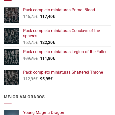
Pack completo miniaturas Primal Blood
El
El
146,75
€
117,40
€
precio
precio
original
actual
Pack completo miniaturas Conclave of the
era:
es:
spheres
146,75€.
117,40€.
El
El
152,75
€
122,20
€
precio
precio
Pack completo miniaturas Legion of the Fallen
original
actual
El
El
139,75
€
era:
111,80
€
es:
precio
precio
152,75€.
122,20€.
original
actual
Pack completo miniaturas Shattered Throne
era:
es:
El
El
112,95
€
95,95
€
139,75€.
111,80€.
precio
precio
original
actual
era:
es:
MEJOR VALORADOS
112,95€.
95,95€.
Young Magma Dragon