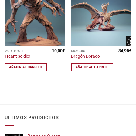
Añadir
Añadir
a la
a la
lista
lista
de
de
deseos
deseos
10,00
€
34,95
€
MODELOS 3D
DRAGONS
Treant soldier
Dragón Dorado
AÑADIR AL CARRITO
AÑADIR AL CARRITO
ÚLTIMOS PRODUCTOS