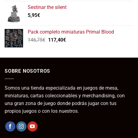
Sestinar the silent
5,95
€
Pack completo miniaturas Primal Blood
El
El
146,75
€
117,40
€
precio
precio
original
actual
era:
es:
146,75€.
117,40€.
SOBRE NOSOTROS
Somos una tienda especializada en juegos de mesa,
miniaturas, cartas coleccionables y merchandising, con
una gran zona de juego donde podrás jugar con tus
propios juegos o con los nuestros.