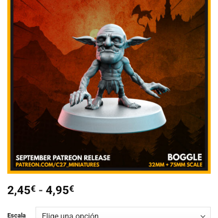
Añadir
a la
lista de
deseos
Rango
2,45
€
-
4,95
€
de
precios:
Escala