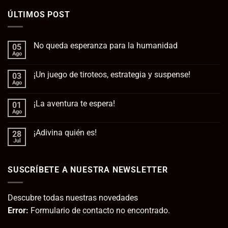
ÚLTIMOS POST
No queda esperanza para la humanidad
05
Ago
No
hay
comentarios
¡Un juego de tiroteos, estrategia y suspense!
03
en
No
Ago
No
queda
hay
esperanza
comentarios
para
¡La aventura te espera!
01
en
la
¡Un
Ago
No
humanidad
juego
hay
de
comentarios
tiroteos,
¡Adivina quién es!
28
en
estrategia
¡La
Jul
No
y
aventura
hay
suspense!
te
comentarios
espera!
en
SUSCRÍBETE A NUESTRA NEWSLETTER
¡Adivina
quién
es!
Descubre todas nuestras novedades
Error:
Formulario de contacto no encontrado.