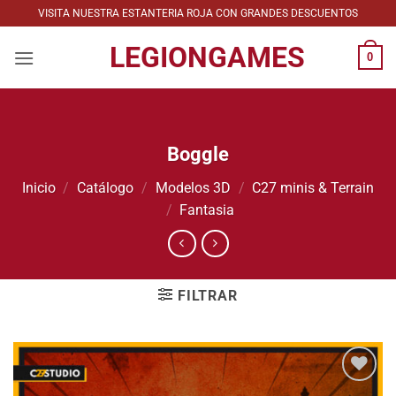
Saltar
VISITA NUESTRA ESTANTERIA ROJA CON GRANDES DESCUENTOS
al
LEGIONGAMES
contenido
0
Boggle
Inicio
/
Catálogo
/
Modelos 3D
/
C27 minis & Terrain
/
Fantasia
FILTRAR