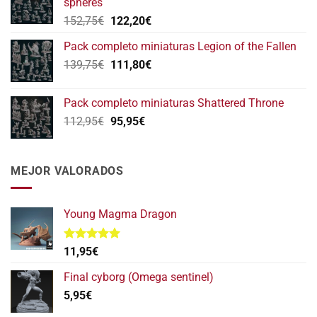
spheres
146,75€.
117,40€.
El
El
152,75
€
122,20
€
precio
precio
Pack completo miniaturas Legion of the Fallen
original
actual
El
El
139,75
€
era:
111,80
€
es:
precio
precio
152,75€.
122,20€.
original
actual
Pack completo miniaturas Shattered Throne
era:
es:
El
El
112,95
€
95,95
€
139,75€.
111,80€.
precio
precio
original
actual
era:
es:
MEJOR VALORADOS
112,95€.
95,95€.
Young Magma Dragon
Valorado
11,95
€
con
5.00
de 5
Final cyborg (Omega sentinel)
5,95
€