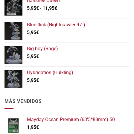
Banshee Queen
Rango
5,95
€
-
11,95
€
de
precios:
Blue flick (Nightcrawler 97´)
desde
5,95
€
5,95€
hasta
11,95€
Big boy (Rage)
5,95
€
Hybridation (Hulkling)
5,95
€
MÁS VENDIDOS
Mayday Ocean Premium (63'5*88mm) 50
1,95
€