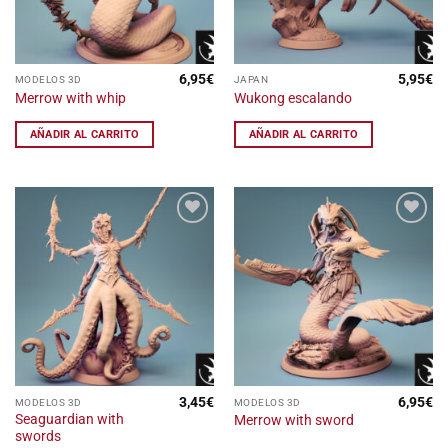
6,95
€
5,95
€
MODELOS 3D
JAPAN
Merrow with whip
Wukong escalando
AÑADIR AL CARRITO
AÑADIR AL CARRITO
Añadir
Añadir
a la
a la
lista
lista
de
de
deseos
deseos
3,45
€
6,95
€
MODELOS 3D
MODELOS 3D
Seaguardian with
Merrow with sword
swords