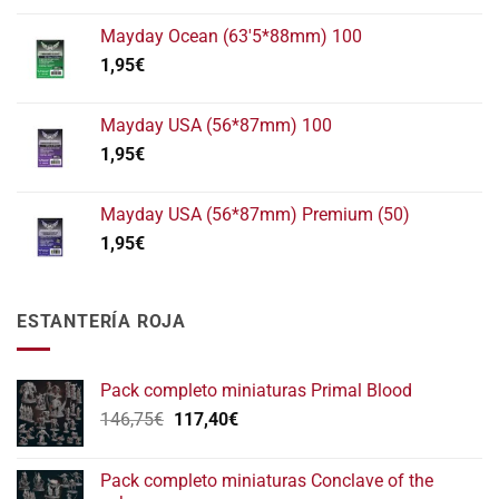
Mayday Ocean (63'5*88mm) 100
1,95
€
Mayday USA (56*87mm) 100
1,95
€
Mayday USA (56*87mm) Premium (50)
1,95
€
ESTANTERÍA ROJA
Pack completo miniaturas Primal Blood
El
El
146,75
€
117,40
€
precio
precio
original
actual
Pack completo miniaturas Conclave of the
era:
es: