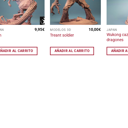
de
de
deseos
deseos
9,95
€
10,00
€
AN
MODELOS 3D
JAPAN
Wukong caz
n
Treant soldier
dragones
AÑADIR AL CARRITO
AÑADIR AL CARRITO
AÑADIR A