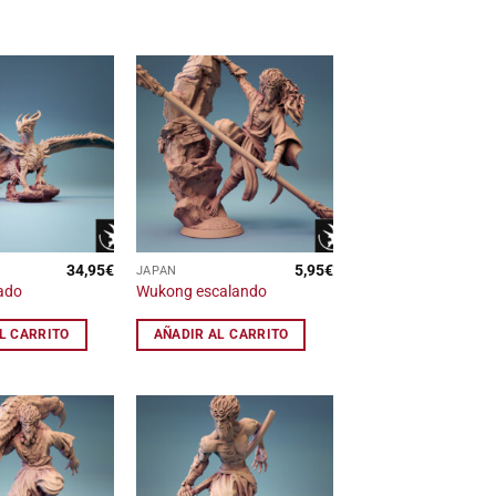
Añadir
Añadir
a la
a la
lista
lista
de
de
deseos
deseos
34,95
€
5,95
€
JAPAN
ado
Wukong escalando
L CARRITO
AÑADIR AL CARRITO
Añadir
Añadir
a la
a la
lista
lista