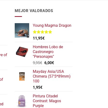
MEJOR VALORADOS
Young Magma Dragon
Valorado
11,95
€
l
con
5.00
de 5
recio
Hombres Lobo de
ctual
Castronegro
ve of
s:
"Personajes"
17,40€.
El
El
9,95
€
6,00
€
l
precio
precio
recio
Mayday Asia/USA
original
actual
ctual
Chimera (57'5*89mm)
era:
es:
of
s:
100
9,95€.
6,00€.
22,20€.
1,95
€
l
recio
Pintura Citadel
ctual
Contrast: Magos
ed
s:
Purple