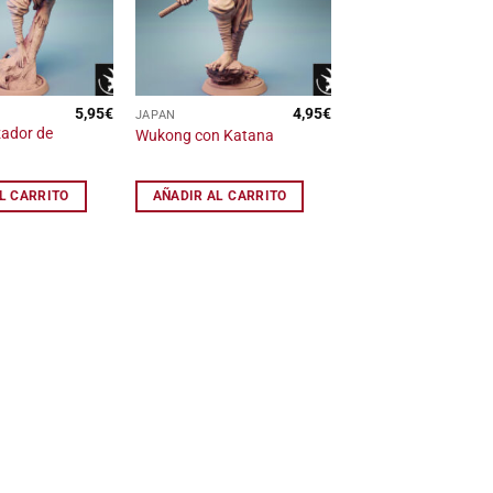
de
de
deseos
deseos
5,95
€
4,95
€
JAPAN
ador de
Wukong con Katana
L CARRITO
AÑADIR AL CARRITO