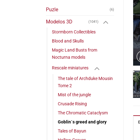
Puzle
(6)
Modelos 3D
(1041)
Stormborn Collectibles
Blood and Skulls
Magic Land Busts from
Nocturna models
Rescale miniatures
The tale of Archduke Mousin
Tome 2
Mist of the jungle
Crusade Rising
The Chromatic Cataclysm
Goblin´s greed and glory
Tales of Bayun