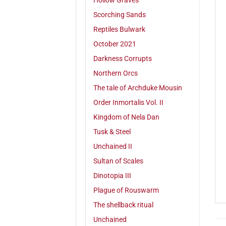
Hollow Graves
Scorching Sands
Reptiles Bulwark
October 2021
Darkness Corrupts
Northern Orcs
The tale of Archduke Mousin
Order Inmortalis Vol. II
Kingdom of Nela Dan
Tusk & Steel
Unchained II
Sultan of Scales
Dinotopia III
Plague of Rouswarm
The shellback ritual
Unchained