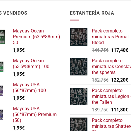
S VENDIDOS
ESTANTERÍA ROJA
Mayday Ocean
Pack completo
Premium (63'5*88mm)
miniaturas Primal
50
Blood
El
E
1,95
€
146,75
€
117,40
€
precio
p
Mayday Ocean
Pack completo
original
a
(63'5*88mm) 100
miniaturas Concla
era:
e
the spheres
1,95
€
146,75€.
1
El
E
152,75
€
122,20
€
Mayday USA
precio
p
(56*87mm) 100
Pack completo
original
a
miniaturas Legion 
1,95
€
era:
e
the Fallen
152,75€.
1
Mayday USA
El
E
139,75
€
111,80
€
(56*87mm) Premium
precio
p
(50)
Pack completo
original
a
miniaturas Shatter
1,95
€
era:
e