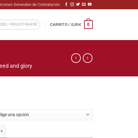
iciones Generales de Contratación
ER / REGISTRARSE
0
CARRITO /
0,00
€
reed and glory
ntidad