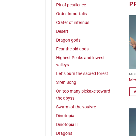
P
Pit of pestilence
Order Inmortalis
Crater of infernus
Desert
Dragon gods
Fear the old gods
Highest Peaks and lowest
valleys
Let´s burn the sacred forest
MOD
Mer
Siren Song
On too many pickaxe toward
the abyss
Swarm of the vouivre
Dinotopia
Dinotopia II
Dragons