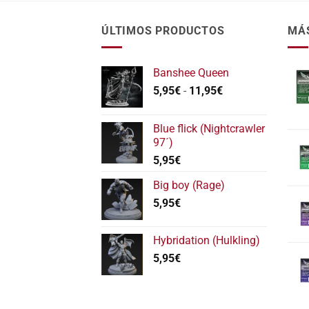
ÚLTIMOS PRODUCTOS
MÁ
Banshee Queen
Rango
5,95
€
-
11,95
€
de
precios:
Blue flick (Nightcrawler
desde
97´)
5,95€
5,95
€
hasta
11,95€
Big boy (Rage)
5,95
€
Hybridation (Hulkling)
5,95
€