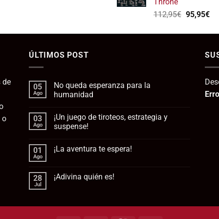
Throne
139,75€.
1
El
El
112,95
€
95,95
€
precio
pr
original
ac
era:
es:
ÚLTIMOS POST
112,95€.
SU
95
 de
Des
No queda esperanza para la
05
Erro
Ago
humanidad
o
No
hay
¡Un juego de tiroteos, estrategia y
 o
03
comentarios
en
Ago
suspense!
No
queda
No
esperanza
hay
¡La aventura te espera!
01
para
comentarios
la
en
Ago
No
humanidad
¡Un
hay
juego
comentarios
de
¡Adivina quién es!
28
en
tiroteos,
¡La
Jul
estrategia
No
aventura
y
hay
te
suspense!
comentarios
espera!
en
¡Adivina
quién