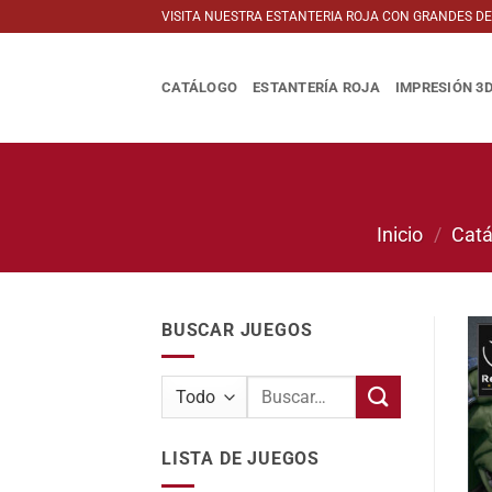
Saltar
VISITA NUESTRA ESTANTERIA ROJA CON GRANDES D
al
contenido
CATÁLOGO
ESTANTERÍA ROJA
IMPRESIÓN 3
Inicio
/
Catá
BUSCAR JUEGOS
Buscar
por:
LISTA DE JUEGOS