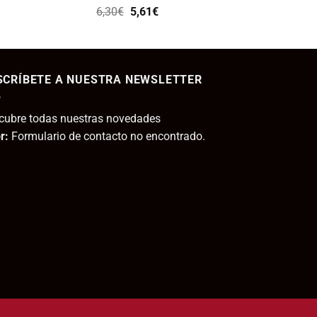
11,80€.
El
El
6,30
€
5,61
€
precio
precio
ecio
original
actual
tual
era:
es:
6,30€.
5,61€.
SCRÍBETE A NUESTRA NEWSLETTER
,95€.
cubre todas nuestras novedades
r:
Formulario de contacto no encontrado.