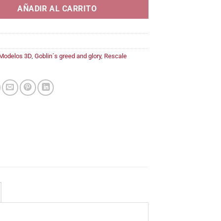
AÑADIR AL CARRITO
Modelos 3D
,
Goblin´s greed and glory
,
Rescale