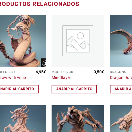
RODUCTOS RELACIONADOS
Añadir
Añadir
a la
a la
lista
lista
de
de
deseos
deseos
6,95
€
3,50
€
ELOS 3D
MODELOS 3D
DRAGONS
row with whip
Mindflayer
Dragón Dor
AÑADIR AL CARRITO
AÑADIR AL CARRITO
AÑADIR A
Añadir
Añadir
a la
a la
lista
lista