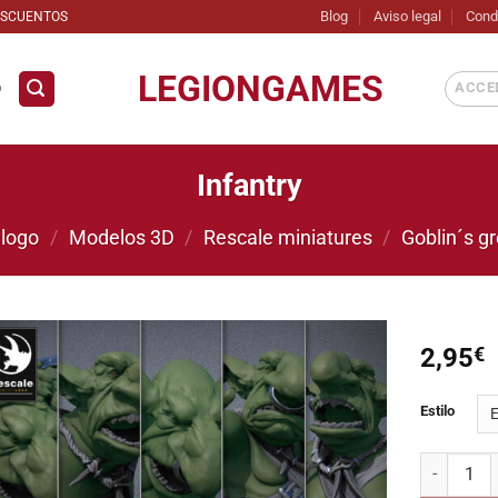
Blog
Aviso legal
Cond
ESCUENTOS
LEGIONGAMES
ACCED
D
Infantry
logo
/
Modelos 3D
/
Rescale miniatures
/
Goblin´s g
2,95
€
Añadir
Estilo
a la
lista de
deseos
Infantry ca