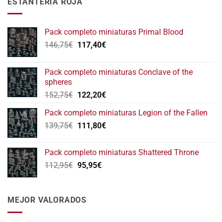
ESTANTERÍA ROJA
Pack completo miniaturas Primal Blood
El
El
146,75
€
117,40
€
precio
precio
original
actual
Pack completo miniaturas Conclave of the
era:
es:
spheres
146,75€.
117,40€.
El
El
152,75
€
122,20
€
precio
precio
Pack completo miniaturas Legion of the Fallen
original
actual
El
El
139,75
€
era:
111,80
€
es:
precio
precio
152,75€.
122,20€.
original
actual
Pack completo miniaturas Shattered Throne
era:
es:
El
El
112,95
€
95,95
€
139,75€.
111,80€.
precio
precio
original
actual
era:
es:
MEJOR VALORADOS
112,95€.
95,95€.