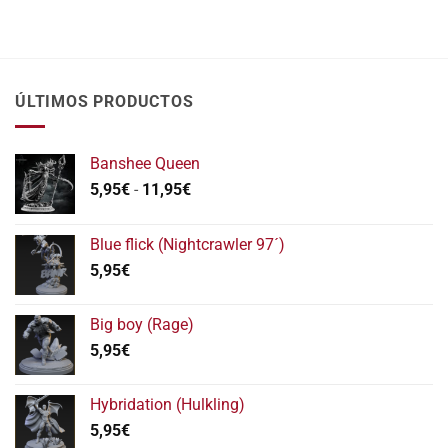
ÚLTIMOS PRODUCTOS
Banshee Queen
Rango
5,95
€
-
11,95
€
de
precios:
Blue flick (Nightcrawler 97´)
desde
5,95
€
5,95€
hasta
11,95€
Big boy (Rage)
5,95
€
Hybridation (Hulkling)
5,95
€