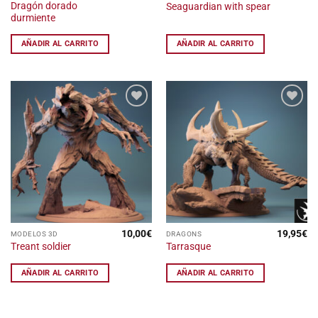
Dragón dorado
Seaguardian with spear
durmiente
AÑADIR AL CARRITO
AÑADIR AL CARRITO
Añadir
Añadir
a la
a la
lista
lista
de
de
deseos
deseos
10,00
€
19,95
€
MODELOS 3D
DRAGONS
Treant soldier
Tarrasque
AÑADIR AL CARRITO
AÑADIR AL CARRITO