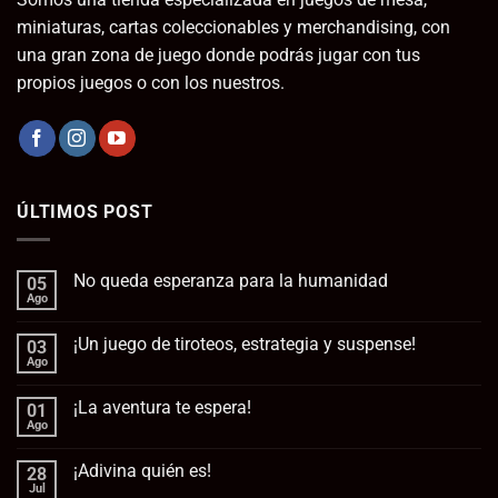
miniaturas, cartas coleccionables y merchandising, con
una gran zona de juego donde podrás jugar con tus
propios juegos o con los nuestros.
ÚLTIMOS POST
No queda esperanza para la humanidad
05
Ago
No
hay
comentarios
¡Un juego de tiroteos, estrategia y suspense!
03
en
No
Ago
No
queda
hay
esperanza
comentarios
para
¡La aventura te espera!
01
en
la
¡Un
Ago
No
humanidad
juego
hay
de
comentarios
tiroteos,
¡Adivina quién es!
28
en
estrategia
¡La
Jul
No
y