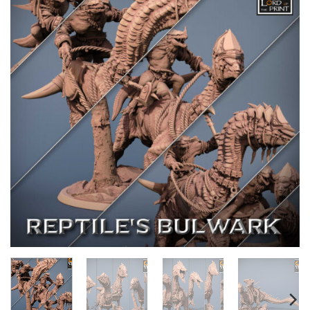
Añadir
a la
lista de
deseos