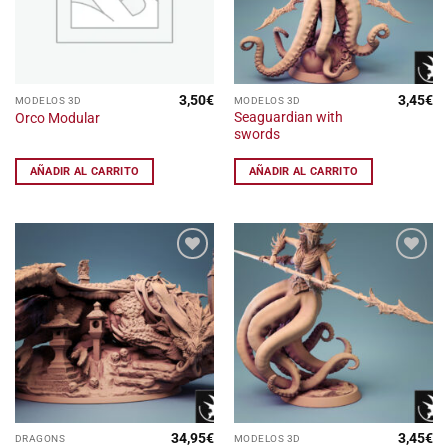
la
página
de
producto
3,50
€
3,45
€
MODELOS 3D
MODELOS 3D
Seaguardian with
Orco Modular
swords
AÑADIR AL CARRITO
AÑADIR AL CARRITO
Añadir
Añadir
a la
a la
lista
lista
de
de
deseos
deseos
34,95
€
3,45
€
DRAGONS
MODELOS 3D