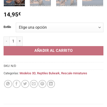
14,95
€
Estilo
Lizardmen Mounted cantidad
AÑADIR AL CARRITO
SKU:
N/D
Categorías:
Modelos 3D
,
Reptiles Bulwark
,
Rescale miniatures