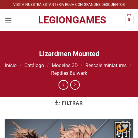
Saltar
VISITA NUESTRA ESTANTERIA ROJA CON GRANDES DESCUENTOS
al
LEGIONGAMES
contenido
0
Lizardmen Mounted
Inicio
/
Catálogo
/
Modelos 3D
/
Rescale miniatures
/
Reptiles Bulwark
FILTRAR