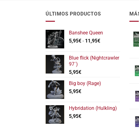
ÚLTIMOS PRODUCTOS
MÁ
Banshee Queen
Rango
5,95
€
-
11,95
€
de
precios:
Blue flick (Nightcrawler
desde
97´)
5,95€
5,95
€
hasta
11,95€
Big boy (Rage)
5,95
€
Hybridation (Hulkling)
5,95
€