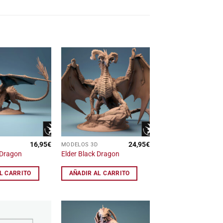
Añadir
Añadir
a la
a la
lista
lista
de
de
deseos
deseos
16,95
€
24,95
€
MODELOS 3D
 Dragon
Elder Black Dragon
L CARRITO
AÑADIR AL CARRITO