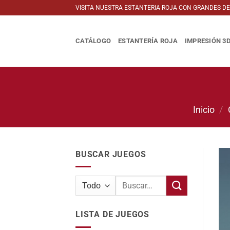
Saltar
VISITA NUESTRA ESTANTERIA ROJA CON GRANDES D
al
contenido
CATÁLOGO
ESTANTERÍA ROJA
IMPRESIÓN 3
Inicio
/
BUSCAR JUEGOS
Buscar
por:
LISTA DE JUEGOS