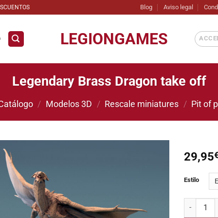
Blog
Aviso legal
Cond
ESCUENTOS
LEGIONGAMES
ACCED
D
Legendary Brass Dragon take off
Catálogo
/
Modelos 3D
/
Rescale miniatures
/
Pit of 
29,95
Añadir
Estilo
a la
lista de
deseos
Legendary 