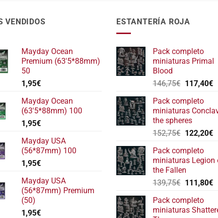
S VENDIDOS
ESTANTERÍA ROJA
Mayday Ocean
Pack completo
Premium (63'5*88mm)
miniaturas Primal
50
Blood
El
E
1,95
€
146,75
€
117,40
€
precio
p
Mayday Ocean
Pack completo
original
a
(63'5*88mm) 100
miniaturas Concla
era:
e
the spheres
1,95
€
146,75€.
1
El
E
152,75
€
122,20
€
Mayday USA
precio
p
(56*87mm) 100
Pack completo
original
a
miniaturas Legion 
1,95
€
era:
e
the Fallen
152,75€.
1
Mayday USA
El
E
139,75
€
111,80
€
(56*87mm) Premium
precio
p
(50)
Pack completo
original
a
miniaturas Shatter
1,95
€
era:
e