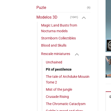
Puzle
(6)
Modelos 3D
(1041)
Magic Land Busts from
Nocturna models
Stormborn Collectibles
Blood and Skulls
Rescale miniatures
Unchained
Pit of pestilence
The tale of Archduke Mousin
Tome 2
Mist of the jungle
Crusade Rising
The Chromatic Cataclysm