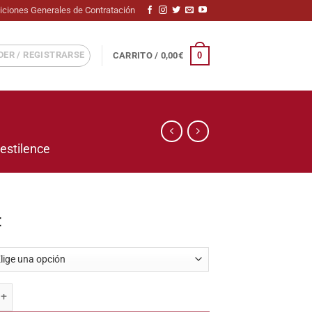
iciones Generales de Contratación
ER / REGISTRARSE
0
CARRITO /
0,00
€
pestilence
€
Brass Dragon take off cantidad