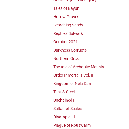
Goblin´s greed and glory
Tales of Bayun
Hollow Graves
Scorching Sands
Reptiles Bulwark
October 2021
Darkness Corrupts
Northern Orcs
The tale of Archduke Mousin
Order Inmortalis Vol. II
Kingdom of Nela Dan
Tusk & Steel
Unchained II
Sultan of Scales
Dinotopia III
Plague of Rouswarm