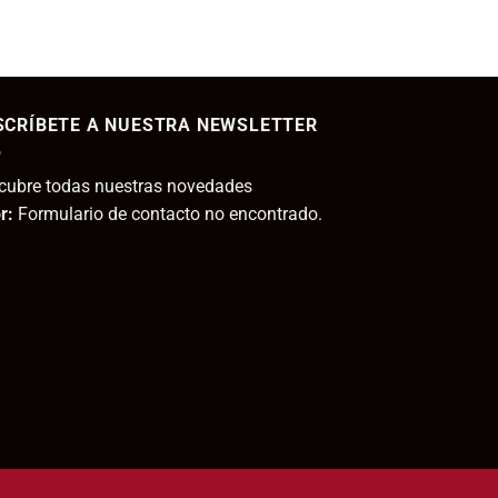
11,80€.
29,95€.
23,96€.
ecio
tual
SCRÍBETE A NUESTRA NEWSLETTER
,95€.
cubre todas nuestras novedades
r:
Formulario de contacto no encontrado.