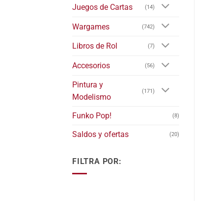
de
Juegos de Cartas
(14)
pro
Wargames
(742)
Libros de Rol
(7)
Accesorios
(56)
Pintura y
(171)
Modelismo
Funko Pop!
(8)
Saldos y ofertas
(20)
FILTRA POR: