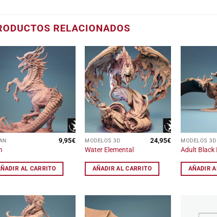
RODUCTOS RELACIONADOS
Añadir
Añadir
a la
a la
lista
lista
de
de
deseos
deseos
9,95
€
24,95
€
AN
MODELOS 3D
MODELOS 3D
n
Water Elemental
Adult Black
AÑADIR AL CARRITO
AÑADIR AL CARRITO
AÑADIR A