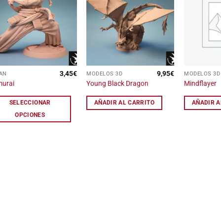
Añadir
Añadir
a la
a la
lista
lista
de
de
deseos
deseos
3,45
€
9,95
€
AN
MODELOS 3D
MODELOS 3D
e
urai
Young Black Dragon
Mindflayer
ducto
ne
SELECCIONAR
AÑADIR AL CARRITO
AÑADIR A
tiples
OPCIONES
iantes.
iones
den
ir
ina