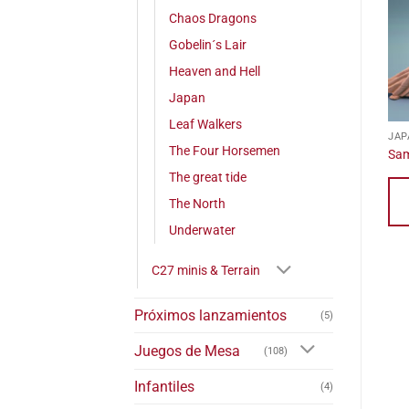
Chaos Dragons
Gobelin´s Lair
Heaven and Hell
Japan
Leaf Walkers
JAP
Est
The Four Horsemen
Sam
pro
The great tide
tie
múl
The North
var
Underwater
Las
opc
C27 minis & Terrain
se
pue
Próximos lanzamientos
(5)
eleg
Juegos de Mesa
en
(108)
la
Infantiles
(4)
pág