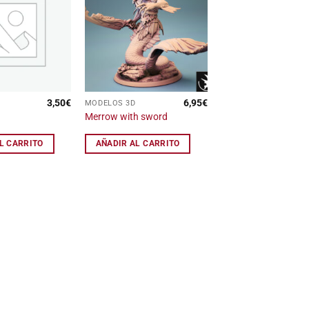
Añadir
Añadir
a la
a la
lista
lista
de
de
deseos
deseos
3,50
€
6,95
€
MODELOS 3D
Merrow with sword
L CARRITO
AÑADIR AL CARRITO