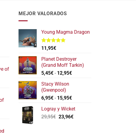
MEJOR VALORADOS
Young Magma Dragon
Valorado
11,95
€
l
con
5.00
de 5
recio
Planet Destroyer
ctual
(Grand Moff Tarkin)
ve of
s:
Rango
5,45
€
-
12,95
€
17,40€.
de
l
Stacy Wilson
precios:
recio
(Gwenpool)
desde
ctual
Rango
6,95
€
-
15,95
€
5,45€
of
s:
de
hasta
22,20€.
Logray y Wicket
precios:
12,95€
l
El
El
29,95
€
23,96
€
desde
recio
precio
precio
6,95€
ctual
original
actual
hasta
ed
s:
era:
es:
15,95€