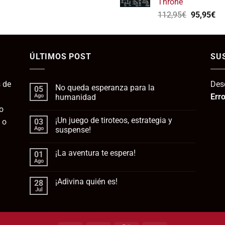
Throne
139,75€.
1
El
El
112,95
€
95,95
€
precio
pr
original
ac
era:
es:
ÚLTIMOS POST
112,95€.
SU
95
 de
Des
No queda esperanza para la
05
Erro
Ago
humanidad
o
No
hay
¡Un juego de tiroteos, estrategia y
 o
03
comentarios
en
Ago
suspense!
No
queda
No
esperanza
hay
¡La aventura te espera!
01
para
comentarios
la
en
Ago
No
humanidad
¡Un
hay
juego
comentarios
de
¡Adivina quién es!
28
en
tiroteos,
¡La
Jul
estrategia
No
aventura
y
hay
te
suspense!
comentarios
espera!
en
¡Adivina
quién