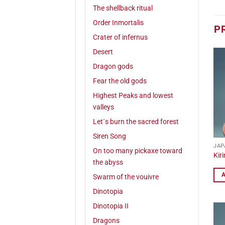
The shellback ritual
Order Inmortalis
P
Crater of infernus
Desert
Dragon gods
Fear the old gods
Highest Peaks and lowest
valleys
Let´s burn the sacred forest
Siren Song
JAP
On too many pickaxe toward
Kiri
the abyss
Swarm of the vouivre
Dinotopia
Dinotopia II
Dragons