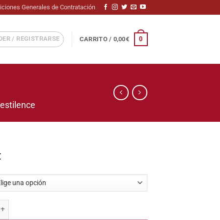
iciones Generales de Contratación
ER / REGISTRARSE
0
CARRITO /
0,00
€
pestilence
€
ntidad