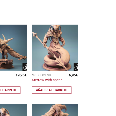
Añadir
Añadir
a la
a la
lista
lista
de
de
deseos
deseos
19,95
€
6,95
€
MODELOS 3D
Merrow with spear
L CARRITO
AÑADIR AL CARRITO