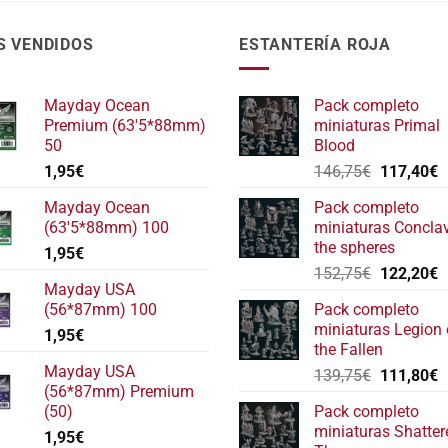
S VENDIDOS
ESTANTERÍA ROJA
Mayday Ocean
Pack completo
Premium (63'5*88mm)
miniaturas Primal
50
Blood
El
E
1,95
€
146,75
€
117,40
€
precio
p
Mayday Ocean
Pack completo
original
a
(63'5*88mm) 100
miniaturas Concla
era:
e
the spheres
1,95
€
146,75€.
1
El
E
152,75
€
122,20
€
Mayday USA
precio
p
(56*87mm) 100
Pack completo
original
a
miniaturas Legion 
1,95
€
era:
e
the Fallen
152,75€.
1
Mayday USA
El
E
139,75
€
111,80
€
(56*87mm) Premium
precio
p
(50)
Pack completo
original
a
miniaturas Shatter
1,95
€
era:
e