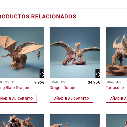
RODUCTOS RELACIONADOS
Añadir
Añadir
a la
a la
lista
lista
de
de
deseos
deseos
9,95
€
34,95
€
ELOS 3D
DRAGONS
DRAGONS
ng Black Dragon
Dragón Dorado
Tarrasque
AÑADIR AL CARRITO
AÑADIR AL CARRITO
AÑADIR A