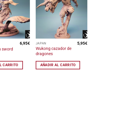
Añadir
Añadir
a la
a la
lista
lista
de
de
deseos
deseos
6,95
€
5,95
€
JAPAN
Wukong cazador de
h sword
dragones
L CARRITO
AÑADIR AL CARRITO