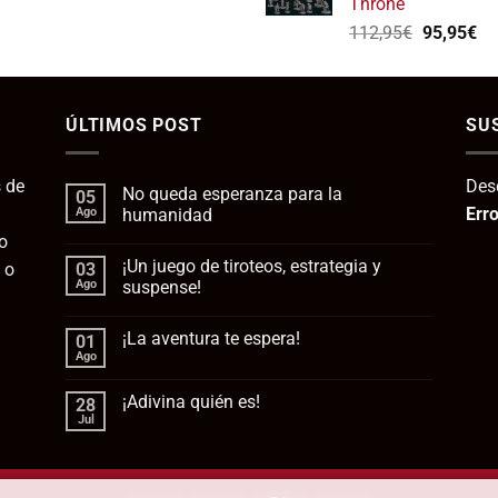
Throne
139,75€.
1
El
El
112,95
€
95,95
€
precio
pr
original
ac
era:
es:
ÚLTIMOS POST
112,95€.
SU
95
 de
Des
No queda esperanza para la
05
Erro
Ago
humanidad
o
No
hay
¡Un juego de tiroteos, estrategia y
 o
03
comentarios
en
Ago
suspense!
No
queda
No
esperanza
hay
¡La aventura te espera!
01
para
comentarios
la
en
Ago
No
humanidad
¡Un
hay
juego
comentarios
de
¡Adivina quién es!
28
en
tiroteos,
¡La
Jul
estrategia
No
aventura
y
hay
te
suspense!
comentarios
espera!
en
¡Adivina
quién