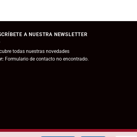
11,80€.
ecio
tual
SCRÍBETE A NUESTRA NEWSLETTER
,95€.
cubre todas nuestras novedades
r:
Formulario de contacto no encontrado.