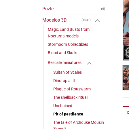
Puzle
(6)
Modelos 3D
(1041)
Magic Land Busts from
Nocturna models
Stormborn Collectibles
Blood and Skulls
Rescale miniatures
Sultan of Scales
Dinotopia III
Plague of Rouswarm
The shellback ritual
Unchained
Pit of pestilence
The tale of Archduke Mousin