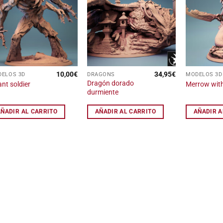
Añadir
Añadir
a la
a la
lista
lista
de
de
deseos
deseos
10,00
€
34,95
€
ELOS 3D
DRAGONS
MODELOS 3D
Dragón dorado
ant soldier
Merrow wit
durmiente
AÑADIR AL CARRITO
AÑADIR AL CARRITO
AÑADIR A