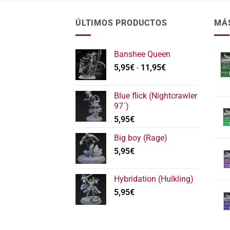
ÚLTIMOS PRODUCTOS
MÁ
Banshee Queen
Rango
5,95
€
-
11,95
€
de
precios:
Blue flick (Nightcrawler
desde
97´)
5,95€
5,95
€
hasta
11,95€
Big boy (Rage)
5,95
€
Hybridation (Hulkling)
5,95
€