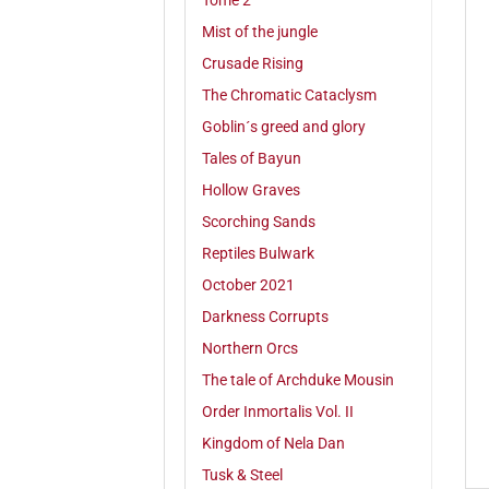
Tome 2
Mist of the jungle
Crusade Rising
The Chromatic Cataclysm
Goblin´s greed and glory
Tales of Bayun
Hollow Graves
Scorching Sands
Reptiles Bulwark
October 2021
Darkness Corrupts
Northern Orcs
The tale of Archduke Mousin
Order Inmortalis Vol. II
Kingdom of Nela Dan
Tusk & Steel