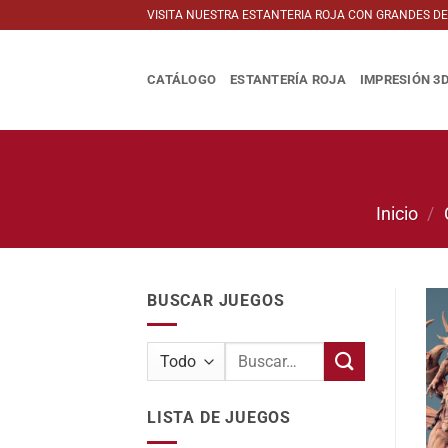
Saltar
VISITA NUESTRA ESTANTERIA ROJA CON GRANDES D
al
contenido
CATÁLOGO
ESTANTERÍA ROJA
IMPRESIÓN 3
Inicio
/
BUSCAR JUEGOS
Buscar
por:
LISTA DE JUEGOS