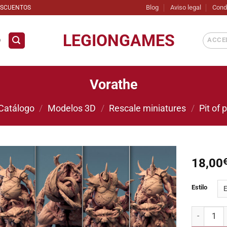
Blog
Aviso legal
Cond
ESCUENTOS
LEGIONGAMES
ACCED
D
Vorathe
Catálogo
/
Modelos 3D
/
Rescale miniatures
/
Pit of 
18,00
Añadir
Estilo
a la
lista de
deseos
Vorathe ca