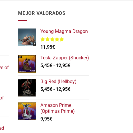
MEJOR VALORADOS
Young Magma Dragon
Valorado
11,95
€
l
con
5.00
de 5
recio
Tesla Zapper (Shocker)
ctual
Rango
5,45
€
-
12,95
€
ve of
s:
de
17,40€.
precios:
l
Big Red (Hellboy)
desde
recio
Rango
5,45
€
-
12,95
€
5,45€
ctual
de
hasta
of
s:
precios:
12,95€
Amazon Prime
22,20€.
desde
l
(Optimus Prime)
5,45€
recio
9,95
€
hasta
ctual
12,95€
ed
s: