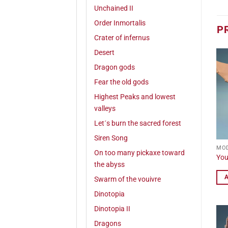
Unchained II
Order Inmortalis
P
Crater of infernus
Desert
Dragon gods
Fear the old gods
Highest Peaks and lowest
valleys
Let´s burn the sacred forest
Siren Song
MOD
On too many pickaxe toward
You
the abyss
Swarm of the vouivre
Dinotopia
Dinotopia II
Dragons