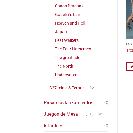
Chaos Dragons
Gobelin´s Lair
Heaven and Hell
Japan
Leaf Walkers
MOD
The Four Horsemen
Tre
The great tide
The North
Underwater
C27 minis & Terrain
Próximos lanzamientos
(5)
Juegos de Mesa
(108)
Infantiles
(4)