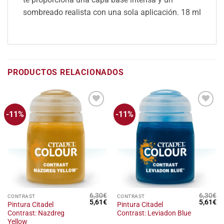
sombreado realista con una sola aplicación.
18 ml
PRODUCTOS RELACIONADOS
-11%
-11%
Añadir
Añadir
a la
a la
lista
lista
de
de
deseos
deseos
6,30
€
6,30
€
CONTRAST
CONTRAST
El
El
El
El
5,61
€
5,61
€
Pintura Citadel
Pintura Citadel
precio
precio
precio
pr
Contrast: Nazdreg
Contrast: Leviadon Blue
original
actual
original
ac
era:
es:
era:
es
Yellow