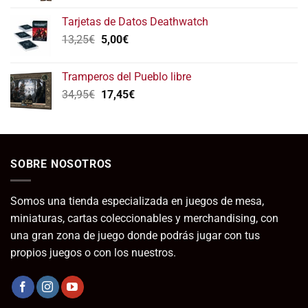
Tarjetas de Datos Deathwatch
El
El
13,25
€
5,00
€
precio
precio
original
actual
Tramperos del Pueblo libre
era:
es:
El
El
34,95
€
17,45
€
13,25€.
5,00€.
precio
precio
original
actual
era:
es:
34,95€.
17,45€.
SOBRE NOSOTROS
Somos una tienda especializada en juegos de mesa,
miniaturas, cartas coleccionables y merchandising, con
una gran zona de juego donde podrás jugar con tus
propios juegos o con los nuestros.