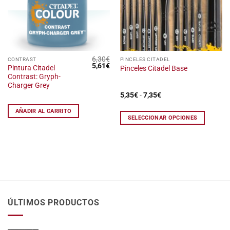
deseos
deseos
6,30
€
Este
CONTRAST
PINCELES CITADEL
El
El
5,61
€
Pintura Citadel
Pinceles Citadel Base
producto
precio
precio
Contrast: Gryph-
original
actual
tiene
era:
es:
Charger Grey
6,30€.
5,61€.
múltiples
Rango
5,35
€
-
7,35
€
de
variantes.
precios:
AÑADIR AL CARRITO
Las
desde
SELECCIONAR OPCIONES
5,35€
opciones
hasta
7,35€
se
pueden
elegir
en
la
página
de
ÚLTIMOS PRODUCTOS
producto