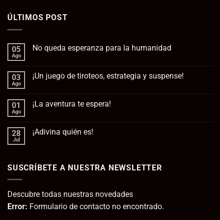
ÚLTIMOS POST
No queda esperanza para la humanidad
05
Ago
No
hay
comentarios
¡Un juego de tiroteos, estrategia y suspense!
03
en
No
Ago
No
queda
hay
esperanza
comentarios
para
¡La aventura te espera!
01
en
la
¡Un
Ago
No
humanidad
juego
hay
de
comentarios
tiroteos,
¡Adivina quién es!
28
en
estrategia
¡La
Jul
No
y
aventura
hay
suspense!
te
comentarios
espera!
en
SUSCRÍBETE A NUESTRA NEWSLETTER
¡Adivina
quién
es!
Descubre todas nuestras novedades
Error:
Formulario de contacto no encontrado.