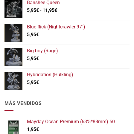
Banshee Queen
Rango
5,95
€
-
11,95
€
de
precios:
Blue flick (Nightcrawler 97´)
desde
5,95
€
5,95€
hasta
11,95€
Big boy (Rage)
5,95
€
Hybridation (Hulkling)
5,95
€
MÁS VENDIDOS
Mayday Ocean Premium (63'5*88mm) 50
1,95
€