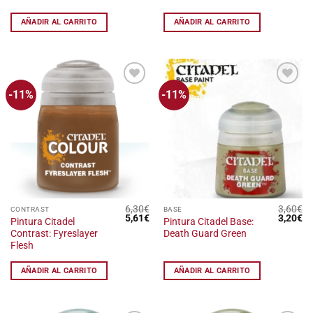
6,30€.
5,61€.
6,30€.
5,
AÑADIR AL CARRITO
AÑADIR AL CARRITO
-11%
-11%
Añadir
Añadir
a la
a la
lista
lista
de
de
deseos
deseos
6,30
€
3,60
€
CONTRAST
BASE
El
El
El
El
5,61
€
3,20
€
Pintura Citadel
Pintura Citadel Base:
precio
precio
precio
pr
Contrast: Fyreslayer
Death Guard Green
original
actual
original
ac
era:
es:
era:
es
Flesh
6,30€.
5,61€.
3,60€.
3,
AÑADIR AL CARRITO
AÑADIR AL CARRITO