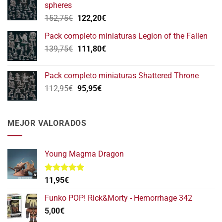
spheres
146,75€.
117,40€.
El
El
152,75
€
122,20
€
precio
precio
Pack completo miniaturas Legion of the Fallen
original
actual
El
El
139,75
€
era:
111,80
€
es:
precio
precio
152,75€.
122,20€.
original
actual
Pack completo miniaturas Shattered Throne
era:
es:
El
El
112,95
€
95,95
€
139,75€.
111,80€.
precio
precio
original
actual
era:
es:
MEJOR VALORADOS
112,95€.
95,95€.
Young Magma Dragon
Valorado
11,95
€
con
5.00
de 5
Funko POP! Rick&Morty - Hemorrhage 342
5,00
€