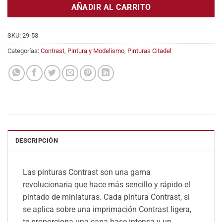
era:
es:
AÑADIR AL CARRITO
6,30€.
5,61€.
SKU:
29-53
Categorías:
Contrast
,
Pintura y Modelismo
,
Pinturas Citadel
DESCRIPCIÓN
Las pinturas Contrast son una gama
revolucionaria que hace más sencillo y rápido el
pintado de miniaturas. Cada pintura Contrast, si
se aplica sobre una imprimación Contrast ligera,
te proporciona una capa base intensa y un