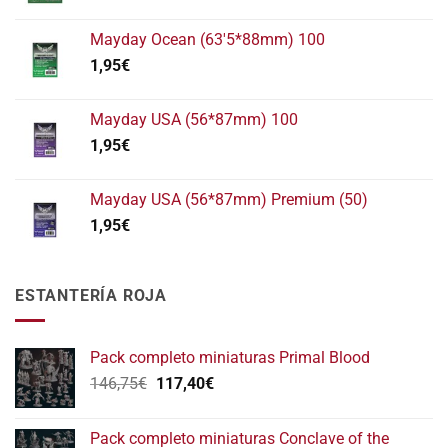
Mayday Ocean (63'5*88mm) 100
1,95
€
Mayday USA (56*87mm) 100
1,95
€
Mayday USA (56*87mm) Premium (50)
1,95
€
ESTANTERÍA ROJA
Pack completo miniaturas Primal Blood
El
El
146,75
€
117,40
€
precio
precio
original
actual
Pack completo miniaturas Conclave of the
era:
es: