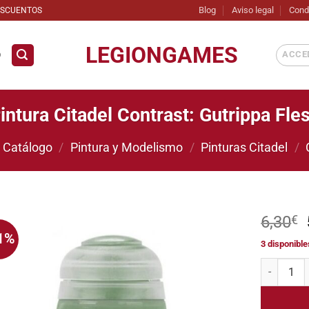
Blog
Aviso legal
Cond
ESCUENTOS
LEGIONGAMES
ACCED
D
intura Citadel Contrast: Gutrippa Fle
Catálogo
/
Pintura y Modelismo
/
Pinturas Citadel
/
6,30
€
1%
3 disponible
Añadir
a la
Pintura Cit
lista de
deseos