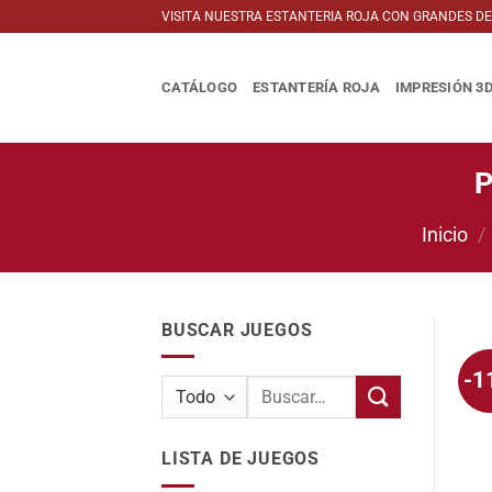
Saltar
VISITA NUESTRA ESTANTERIA ROJA CON GRANDES D
al
contenido
CATÁLOGO
ESTANTERÍA ROJA
IMPRESIÓN 3
P
Inicio
/
BUSCAR JUEGOS
-1
Buscar
por:
LISTA DE JUEGOS