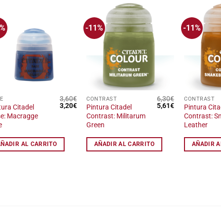
1%
-11%
-11%
Añadir
Añadir
a la
a la
lista
lista
de
de
deseos
deseos
3,60
€
6,30
€
E
CONTRAST
CONTRAST
El
El
El
El
3,20
€
5,61
€
tura Citadel
Pintura Citadel
Pintura Cita
precio
precio
precio
precio
e: Macragge
Contrast: Militarum
Contrast: S
original
actual
original
actual
e
Green
Leather
era:
es:
era:
es:
3,60€.
3,20€.
6,30€.
5,61€.
AÑADIR AL CARRITO
AÑADIR AL CARRITO
AÑADIR A