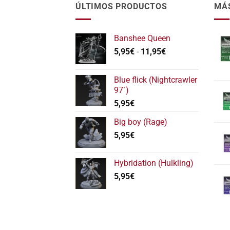
ÚLTIMOS PRODUCTOS
MÁ
Banshee Queen
Rango
5,95
€
-
11,95
€
de
precios:
Blue flick (Nightcrawler
desde
97´)
5,95€
5,95
€
hasta
11,95€
Big boy (Rage)
5,95
€
Hybridation (Hulkling)
5,95
€