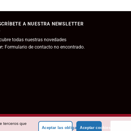
ecio
tual
SCRÍBETE A NUESTRA NEWSLETTER
,95€.
cubre todas nuestras novedades
r:
Formulario de contacto no encontrado.
de terceros que
Aceptar las obligatorias
Aceptar cookies