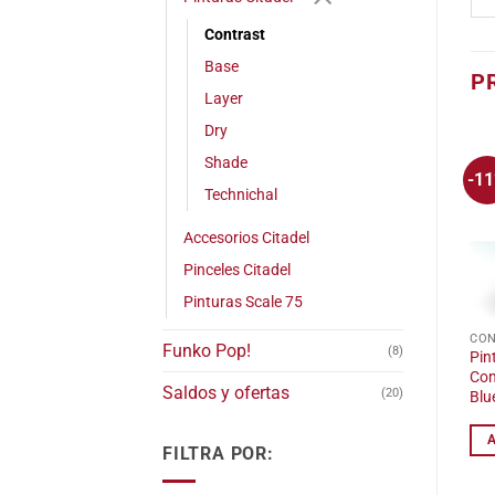
Contrast
Base
P
Layer
Dry
Shade
-1
Technichal
Accesorios Citadel
Pinceles Citadel
Pinturas Scale 75
CO
Funko Pop!
(8)
Pin
Con
Saldos y ofertas
(20)
Blu
FILTRA POR: