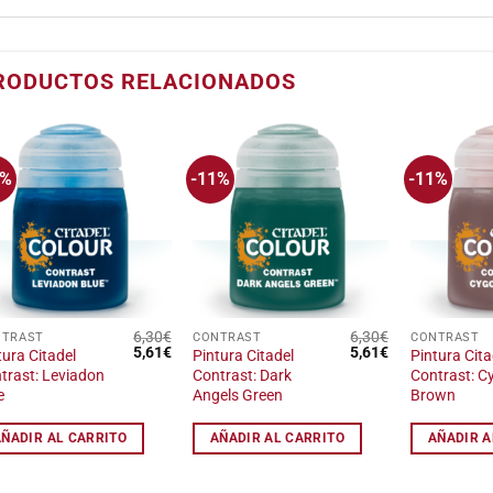
RODUCTOS RELACIONADOS
1%
-11%
-11%
Añadir
Añadir
a la
a la
lista
lista
de
de
deseos
deseos
6,30
€
6,30
€
NTRAST
CONTRAST
CONTRAST
El
El
El
El
5,61
€
5,61
€
tura Citadel
Pintura Citadel
Pintura Cita
precio
precio
precio
precio
trast: Leviadon
Contrast: Dark
Contrast: C
original
actual
original
actual
e
Angels Green
Brown
era:
es:
era:
es:
6,30€.
5,61€.
6,30€.
5,61€.
AÑADIR AL CARRITO
AÑADIR AL CARRITO
AÑADIR A