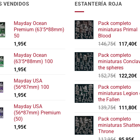
S VENDIDOS
ESTANTERÍA ROJA
Mayday Ocean
Pack completo
Premium (63'5*88mm)
miniaturas Primal
50
Blood
El
E
1,95
€
146,75
€
117,40
€
precio
p
Mayday Ocean
Pack completo
original
a
(63'5*88mm) 100
miniaturas Concla
era:
e
the spheres
1,95
€
146,75€.
1
El
E
152,75
€
122,20
€
Mayday USA
precio
p
(56*87mm) 100
Pack completo
original
a
miniaturas Legion 
1,95
€
era:
e
the Fallen
152,75€.
1
Mayday USA
El
E
139,75
€
111,80
€
(56*87mm) Premium
precio
p
(50)
Pack completo
original
a
miniaturas Shatter
1,95
€
era:
e
Throne
139,75€.
1
El
El
112,95
€
95,95
€