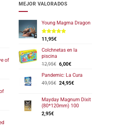
MEJOR VALORADOS
Young Magma Dragon
Valorado
11,95
€
l
con
5.00
de 5
recio
Colchnetas en la
ctual
piscina
ve of
s:
El
El
12,95
€
6,00
€
17,40€.
precio
precio
l
Pandemic: La Cura
original
actual
recio
El
El
49,95
€
era:
24,95
es:
€
ctual
precio
precio
12,95€.
6,00€.
of
s:
original
actual
22,20€.
Mayday Magnum Dixit
era:
es:
l
(80*120mm) 100
49,95€.
24,95€.
recio
2,95
€
ctual
ed
s:
11,80€.