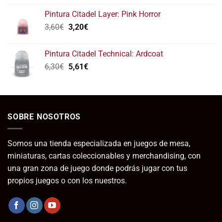
precios:
Pintura Citadel Layer: Pink Horror
desde
El
El
3,60
€
3,20
€
5,45€
precio
precio
hasta
original
actual
12,95€
Pintura Citadel Technical: Ardcoat
era:
es:
El
El
6,30
€
5,61
€
3,60€.
3,20€.
precio
precio
original
actual
era:
es:
6,30€.
5,61€.
SOBRE NOSOTROS
Somos una tienda especializada en juegos de mesa,
miniaturas, cartas coleccionables y merchandising, con
una gran zona de juego donde podrás jugar con tus
propios juegos o con los nuestros.