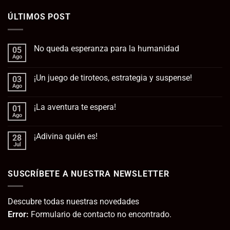
ÚLTIMOS POST
No queda esperanza para la humanidad
05
Ago
No
hay
comentarios
¡Un juego de tiroteos, estrategia y suspense!
03
en
No
Ago
No
queda
hay
esperanza
comentarios
para
¡La aventura te espera!
01
en
la
¡Un
Ago
No
humanidad
juego
hay
de
comentarios
tiroteos,
¡Adivina quién es!
28
en
estrategia
¡La
Jul
No
y
aventura
hay
suspense!
te
comentarios
espera!
en
SUSCRÍBETE A NUESTRA NEWSLETTER
¡Adivina
quién
es!
Descubre todas nuestras novedades
Error:
Formulario de contacto no encontrado.