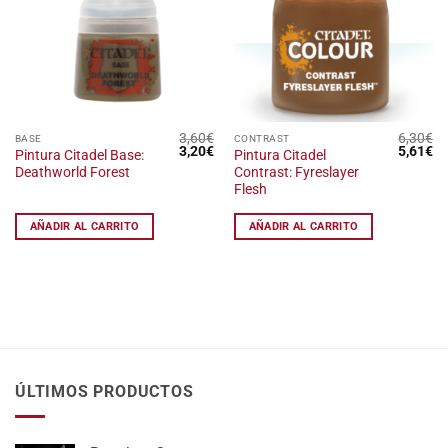
lista
lista
de
de
deseos
deseos
3,60
€
6,30
€
BASE
CONTRAST
El
El
El
El
3,20
€
5,61
€
Pintura Citadel Base:
Pintura Citadel
precio
precio
precio
pr
Deathworld Forest
Contrast: Fyreslayer
original
actual
original
ac
era:
es:
era:
es
Flesh
3,60€.
3,20€.
6,30€.
5,
AÑADIR AL CARRITO
AÑADIR AL CARRITO
ÚLTIMOS PRODUCTOS