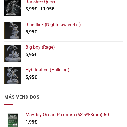
Banshee Queen
Rango
5,95
€
-
11,95
€
de
precios:
Blue flick (Nightcrawler 97´)
desde
5,95
€
5,95€
hasta
11,95€
Big boy (Rage)
5,95
€
Hybridation (Hulkling)
5,95
€
MÁS VENDIDOS
Mayday Ocean Premium (63'5*88mm) 50
1,95
€