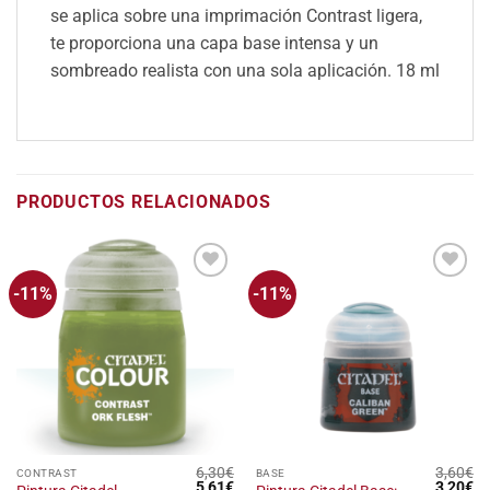
se aplica sobre una imprimación Contrast ligera,
te proporciona una capa base intensa y un
sombreado realista con una sola aplicación.
18 ml
PRODUCTOS RELACIONADOS
-11%
-11%
Añadir
Añadir
a la
a la
lista
lista
de
de
deseos
deseos
6,30
€
3,60
€
CONTRAST
BASE
El
El
El
El
5,61
€
3,20
€