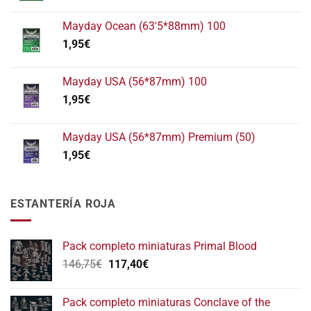
Mayday Ocean (63'5*88mm) 100
1,95
€
Mayday USA (56*87mm) 100
1,95
€
Mayday USA (56*87mm) Premium (50)
1,95
€
ESTANTERÍA ROJA
Pack completo miniaturas Primal Blood
El
El
146,75
€
117,40
€
precio
precio
original
actual
Pack completo miniaturas Conclave of the
era:
es: