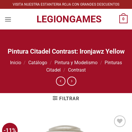
Saltar
VISITA NUESTRA ESTANTERIA ROJA CON GRANDES DESCUENTOS
al
LEGIONGAMES
contenido
0
Pintura Citadel Contrast: Ironjawz Yellow
Inicio
/
Catálogo
/
Pintura y Modelismo
/
Pinturas
Citadel
/
Contrast
FILTRAR
-11%