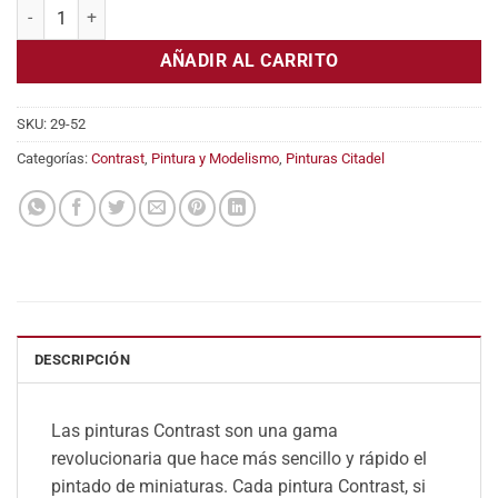
Pintura Citadel Contrast: Ironjawz Yellow cantidad
era:
es:
6,30€.
5,61€.
AÑADIR AL CARRITO
SKU:
29-52
Categorías:
Contrast
,
Pintura y Modelismo
,
Pinturas Citadel
DESCRIPCIÓN
Las pinturas Contrast son una gama
revolucionaria que hace más sencillo y rápido el
pintado de miniaturas. Cada pintura Contrast, si