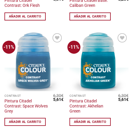
Pintura Citadel
Pintura Citadel Base:
precio
precio
precio
pr
Contrast: Ork Flesh
Caliban Green
original
actual
original
ac
era:
es:
era:
es
6,30€.
5,61€.
3,60€.
3,
AÑADIR AL CARRITO
AÑADIR AL CARRITO
-11%
-11%
Añadir
Añadir
a la
a la
lista
lista
de
de
deseos
deseos
6,30
€
6,30
€
CONTRAST
CONTRAST
El
El
El
El
5,61
€
5,61
€
Pintura Citadel
Pintura Citadel
precio
precio
precio
pr
Contrast: Space Wolves
Contrast: Akhelian
original
actual
original
ac
era:
es:
era:
es
Grey
Green
6,30€.
5,61€.
6,30€.
5,
AÑADIR AL CARRITO
AÑADIR AL CARRITO