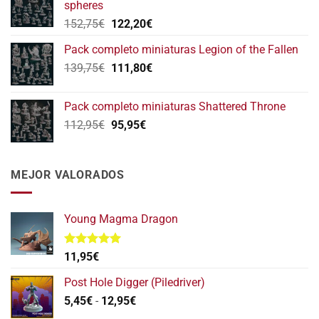
spheres
146,75€.
117,40€.
El
El
152,75
€
122,20
€
precio
precio
Pack completo miniaturas Legion of the Fallen
original
actual
El
El
139,75
€
era:
111,80
€
es:
precio
precio
152,75€.
122,20€.
original
actual
Pack completo miniaturas Shattered Throne
era:
es:
El
El
112,95
€
95,95
€
139,75€.
111,80€.
precio
precio
original
actual
era:
es:
MEJOR VALORADOS
112,95€.
95,95€.
Young Magma Dragon
Valorado
11,95
€
con
5.00
de 5
Post Hole Digger (Piledriver)
Rango
5,45
€
-
12,95
€
de