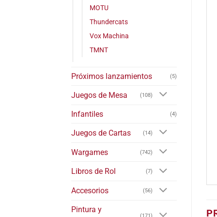
MOTU
Thundercats
Vox Machina
TMNT
Próximos lanzamientos
(5)
Juegos de Mesa
(108)
Infantiles
(4)
Juegos de Cartas
(14)
Wargames
(742)
Libros de Rol
(7)
Accesorios
(56)
Pintura y
P
(171)