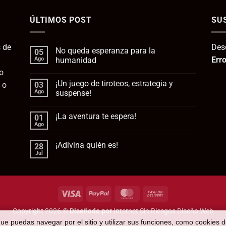
era:
es:
ÚLTIMOS POST
112,95€.
SU
95
 de
Des
No queda esperanza para la
05
Erro
Ago
humanidad
o
No
hay
¡Un juego de tiroteos, estrategia y
 o
03
comentarios
en
Ago
suspense!
No
queda
No
esperanza
hay
¡La aventura te espera!
01
para
comentarios
la
en
Ago
No
humanidad
¡Un
hay
juego
comentarios
de
¡Adivina quién es!
28
en
tiroteos,
¡La
Jul
estrategia
No
aventura
y
hay
te
suspense!
comentarios
espera!
en
¡Adivina
quién
Visa
PayPal
MasterCard
Cash
es!
On
Copyright 2026 ©
Diseñado por
Internet Sin Riesgos Diseño Web
Delivery
que puedas navegar por el sitio y utilizar sus funciones, como cookies 