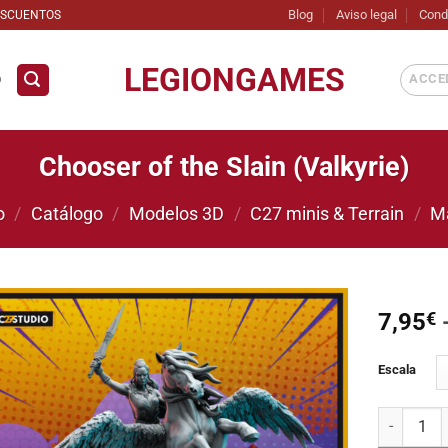
Blog
Aviso legal
Cond
ESCUENTOS
LEGIONGAMES
ACCED
D
Chooser of the Slain (Valkyrie)
o
/
Catálogo
/
Modelos 3D
/
C27 minis & Terrain
/
M
7,95
€
Añadir
Escala
a la
lista de
deseos
Chooser of 