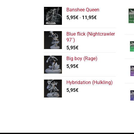
Banshee Queen
Rango
5,95
€
-
11,95
€
de
precios:
Blue flick (Nightcrawler
desde
97´)
5,95€
5,95
€
hasta
11,95€
Big boy (Rage)
5,95
€
Hybridation (Hulkling)
5,95
€