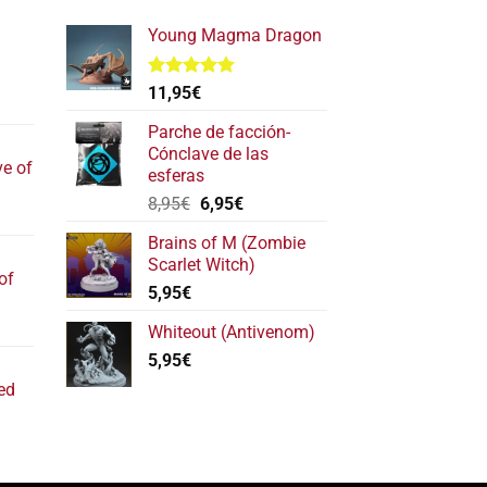
Young Magma Dragon
Valorado
11,95
€
l
con
5.00
de 5
recio
Parche de facción-
ctual
Cónclave de las
ve of
s:
esferas
17,40€.
El
El
8,95
€
6,95
€
l
precio
precio
recio
Brains of M (Zombie
original
actual
ctual
Scarlet Witch)
era:
es:
of
s:
5,95
€
8,95€.
6,95€.
22,20€.
l
Whiteout (Antivenom)
recio
5,95
€
ctual
ed
s:
11,80€.
ecio
tual