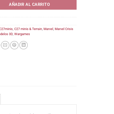
15,45€
AÑADIR AL CARRITO
C27minis
,
C27 minis & Terrain
,
Marvel
,
Marvel Crisis
delos 3D
,
Wargames