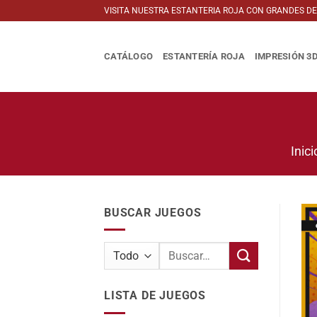
Saltar
VISITA NUESTRA ESTANTERIA ROJA CON GRANDES D
al
contenido
CATÁLOGO
ESTANTERÍA ROJA
IMPRESIÓN 3
Inici
BUSCAR JUEGOS
Buscar
por:
LISTA DE JUEGOS