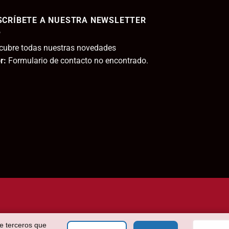
SCRÍBETE A NUESTRA NEWSLETTER
,95€.
cubre todas nuestras novedades
r:
Formulario de contacto no encontrado.
de terceros que