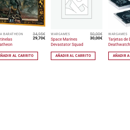
lista
lista
de
de
deseos
deseos
34,95
€
50,00
€
A BARATHEON
WARGAMES
WARGAMES
El
El
El
El
29,70
€
30,00
€
tinelas
Space Marines
Tarjetas de
precio
precio
precio
precio
atheon
Devastator Squad
Deathwatc
original
actual
original
actual
era:
es:
era:
es:
34,95€.
29,70€.
50,00€.
30,00€.
AÑADIR AL CARRITO
AÑADIR AL CARRITO
AÑADIR A