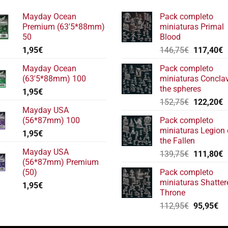
Mayday Ocean
Pack completo
Premium (63'5*88mm)
miniaturas Primal
50
Blood
El
E
1,95
€
146,75
€
117,40
€
precio
p
Mayday Ocean
Pack completo
original
a
(63'5*88mm) 100
miniaturas Concla
era:
e
the spheres
1,95
€
146,75€.
1
El
E
152,75
€
122,20
€
Mayday USA
precio
p
(56*87mm) 100
Pack completo
original
a
miniaturas Legion 
1,95
€
era:
e
the Fallen
152,75€.
1
Mayday USA
El
E
139,75
€
111,80
€
(56*87mm) Premium
precio
p
(50)
Pack completo
original
a
miniaturas Shatter
1,95
€
era:
e
Throne
139,75€.
1
El
El
112,95
€
95,95
€
precio
pr
original
ac