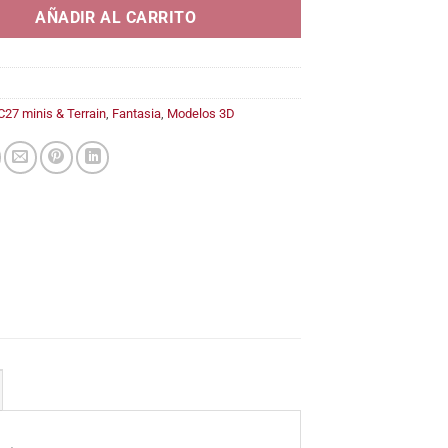
8,95€
AÑADIR AL CARRITO
C27 minis & Terrain
,
Fantasia
,
Modelos 3D