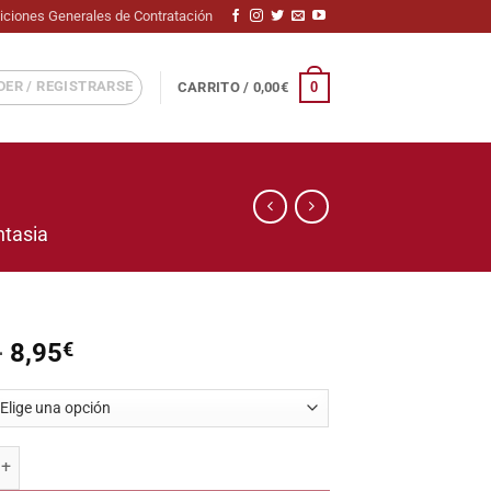
iciones Generales de Contratación
ER / REGISTRARSE
0
CARRITO /
0,00
€
ntasia
Rango
-
8,95
€
de
precios:
desde
3,95€
ntidad
hasta