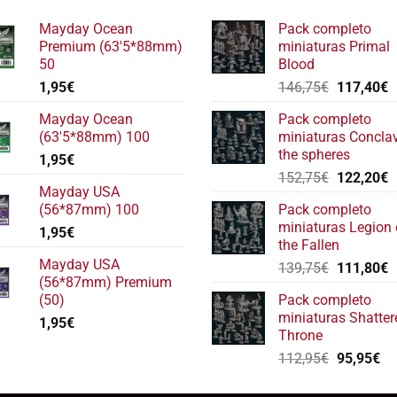
Mayday Ocean
Pack completo
Premium (63'5*88mm)
miniaturas Primal
50
Blood
El
E
1,95
€
146,75
€
117,40
€
precio
p
Mayday Ocean
Pack completo
original
a
(63'5*88mm) 100
miniaturas Concla
era:
e
the spheres
1,95
€
146,75€.
1
El
E
152,75
€
122,20
€
Mayday USA
precio
p
(56*87mm) 100
Pack completo
original
a
miniaturas Legion 
1,95
€
era:
e
the Fallen
152,75€.
1
Mayday USA
El
E
139,75
€
111,80
€
(56*87mm) Premium
precio
p
(50)
Pack completo
original
a
miniaturas Shatter
1,95
€
era:
e
Throne
139,75€.
1
El
El
112,95
€
95,95
€
precio
pr
original
ac