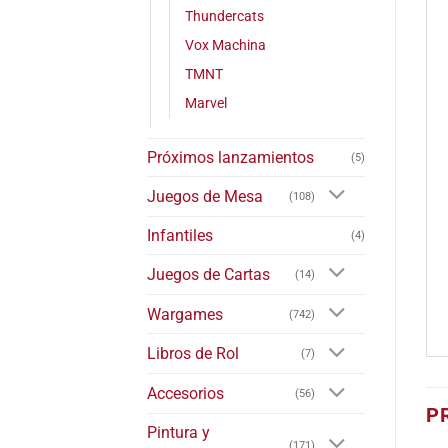
Thundercats
Vox Machina
TMNT
Marvel
Próximos lanzamientos
(5)
Juegos de Mesa
(108)
Infantiles
(4)
Juegos de Cartas
(14)
Wargames
(742)
Libros de Rol
(7)
Accesorios
(56)
P
Pintura y
(171)