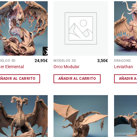
Añadir
Añadir
a la
a la
lista
lista
de
de
deseos
deseos
24,95
€
3,50
€
ELOS 3D
MODELOS 3D
DRAGONS
er Elemental
Orco Modular
Leviathan
AÑADIR AL CARRITO
AÑADIR AL CARRITO
AÑADIR A
Añadir
Añadir
a la
a la
lista
lista
de
de
deseos
deseos