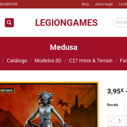
Blog
Aviso legal
Cond
ESCUENTOS
LEGIONGAMES
ACCED
D
Medusa
/
Catálogo
/
Modelos 3D
/
C27 minis & Terrain
/
Fa
3,95
€
Añadir
Escala
a la
lista de
deseos
Medusa ca