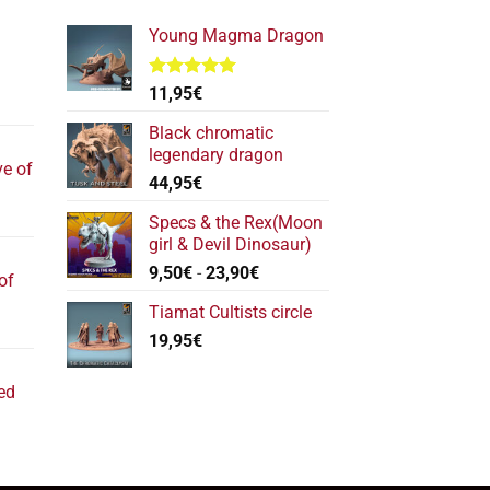
Young Magma Dragon
Valorado
11,95
€
l
con
5.00
de 5
recio
Black chromatic
ctual
legendary dragon
ve of
s:
44,95
€
17,40€.
l
Specs & the Rex(Moon
recio
girl & Devil Dinosaur)
ctual
Rango
9,50
€
-
23,90
€
of
s:
de
22,20€.
Tiamat Cultists circle
precios:
l
19,95
€
desde
recio
9,50€
ctual
hasta
ed
s:
23,90€
11,80€.
ecio
tual