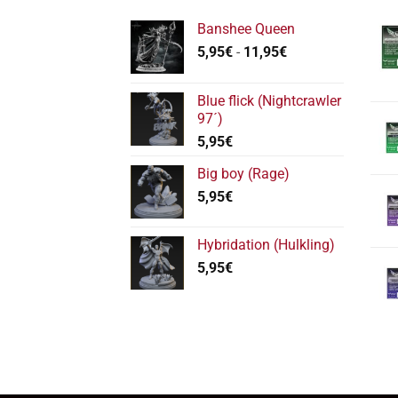
Banshee Queen
Rango
5,95
€
-
11,95
€
de
precios:
Blue flick (Nightcrawler
desde
97´)
5,95€
5,95
€
hasta
11,95€
Big boy (Rage)
5,95
€
Hybridation (Hulkling)
5,95
€