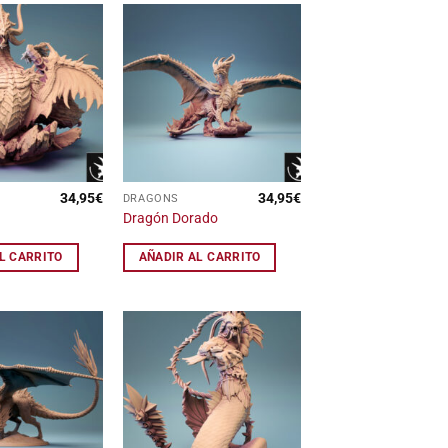
Añadir
Añadir
a la
a la
lista
lista
de
de
deseos
deseos
34,95
€
34,95
€
DRAGONS
Dragón Dorado
L CARRITO
AÑADIR AL CARRITO
Añadir
Añadir
a la
a la
lista
lista
de
de
deseos
deseos