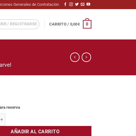
iciones Generales de Contratación
ER / REGISTRARSE
0
CARRITO /
0,00
€
arvel
para reserva
 Fishbowl (Mysterio) cantidad
AÑADIR AL CARRITO