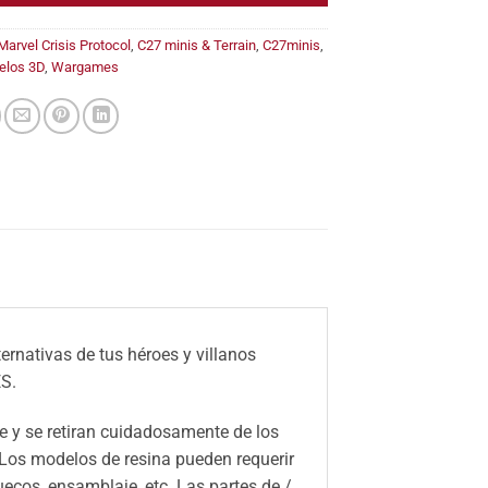
Marvel Crisis Protocol
,
C27 minis & Terrain
,
C27minis
,
elos 3D
,
Wargames
ernativas de tus héroes y villanos
S.
 y se retiran cuidadosamente de los
 Los modelos de resina pueden requerir
huecos, ensamblaje, etc. Las partes de /