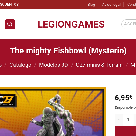
Blog
Aviso legal
Cond
ESCUENTOS
LEGIONGAMES
ACCED
D
The mighty Fishbowl (Mysterio)
o
/
Catálogo
/
Modelos 3D
/
C27 minis & Terrain
/
M
6,95
€
Disponible 
Añadir
a la
The mighty
lista de
deseos