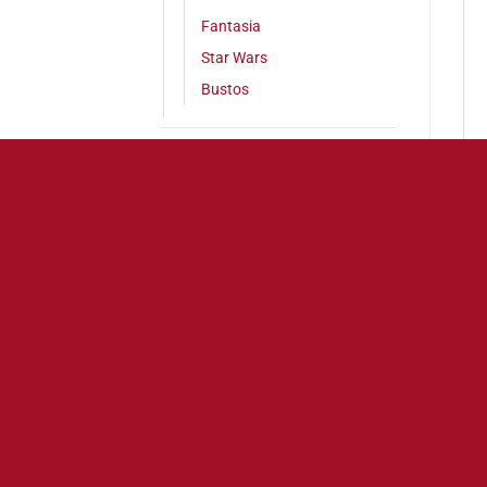
Fantasia
Star Wars
Bustos
Próximos lanzamientos
(5)
Juegos de Mesa
(108)
Infantiles
(4)
Juegos de Cartas
(14)
Wargames
(742)
P
Libros de Rol
(7)
Accesorios
(56)
-1
Pintura y Modelismo
(171)
Funko Pop!
(8)