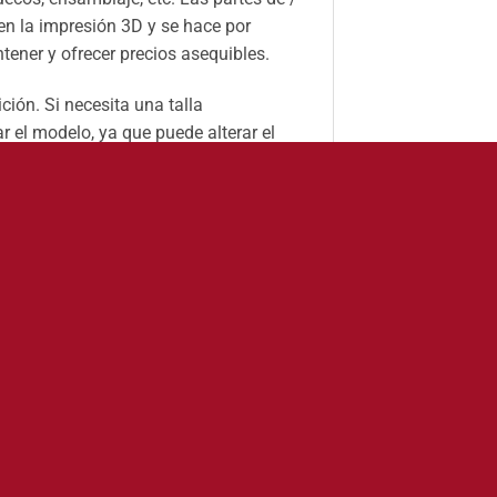
n la impresión 3D y se hace por
ener y ofrecer precios asequibles.
ión. Si necesita una talla
el modelo, ya que puede alterar el
ede requerir montaje.
-15%
Añadir
Añadir
a la
a la
lista
lista
de
de