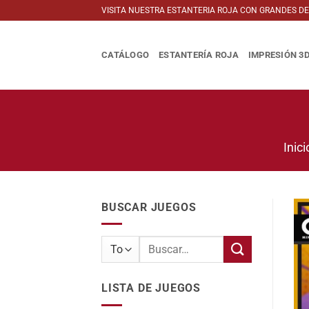
Saltar
VISITA NUESTRA ESTANTERIA ROJA CON GRANDES D
al
contenido
CATÁLOGO
ESTANTERÍA ROJA
IMPRESIÓN 3
Inici
BUSCAR JUEGOS
Buscar
por:
LISTA DE JUEGOS