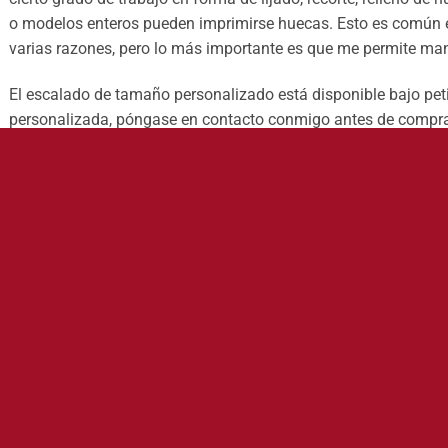
o modelos enteros pueden imprimirse huecas. Esto es común e
varias razones, pero lo más importante es que me permite mant
El escalado de tamaño personalizado está disponible bajo petic
personalizada, póngase en contacto conmigo antes de comprar 
precio y / o el tiempo de procesamiento.
Miniatura impresa en resina de alta calidad, base de 35mm, pu
RODUCTOS RELACIONADOS
5%
-25%
Añadir
Añadir
a la
a la
lista
lista
de
de