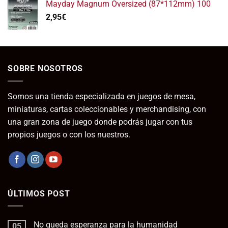
Mayday Magnum Oversized (87*112mm) 100
era:
es:
2,95
€
39,95€.
19,95€.
SOBRE NOSOTROS
Somos una tienda especializada en juegos de mesa,
miniaturas, cartas coleccionables y merchandising, con
una gran zona de juego donde podrás jugar con tus
propios juegos o con los nuestros.
ÚLTIMOS POST
No queda esperanza para la humanidad
05