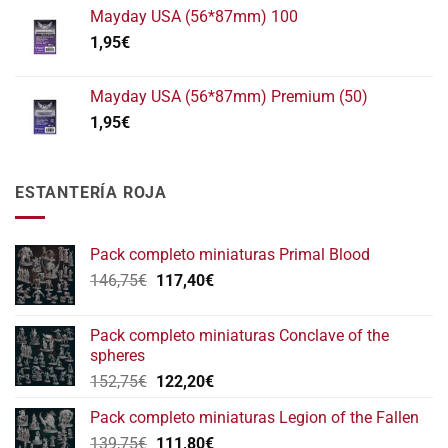
Mayday USA (56*87mm) 100
1,95
€
Mayday USA (56*87mm) Premium (50)
1,95
€
ESTANTERÍA ROJA
Pack completo miniaturas Primal Blood
El
El
146,75
€
117,40
€
precio
precio
original
actual
Pack completo miniaturas Conclave of the
era:
es:
spheres
146,75€.
117,40€.
El
El
152,75
€
122,20
€
precio
precio
Pack completo miniaturas Legion of the Fallen
original
actual
El
El
139,75
€
era:
111,80
€
es: