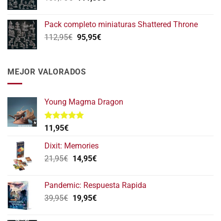
precio
precio
152,75€.
122,20€.
original
actual
Pack completo miniaturas Shattered Throne
era:
es:
El
El
112,95
€
95,95
€
139,75€.
111,80€.
precio
precio
original
actual
era:
es:
MEJOR VALORADOS
112,95€.
95,95€.
Young Magma Dragon
Valorado
11,95
€
con
5.00
de 5
Dixit: Memories
El
El
21,95
€
14,95
€
precio
precio
original
actual
Pandemic: Respuesta Rapida
era:
es:
El
El
39,95
€
19,95
€
21,95€.
14,95€.
precio
precio
original
actual