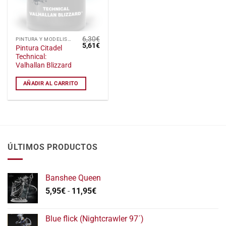
6,30
€
PINTURA Y MODELISMO
El
El
5,61
€
Pintura Citadel
precio
precio
Technical:
original
actual
era:
es:
Valhallan Blizzard
6,30€.
5,61€.
AÑADIR AL CARRITO
ÚLTIMOS PRODUCTOS
Banshee Queen
Rango
5,95
€
-
11,95
€
de
precios:
Blue flick (Nightcrawler 97´)
desde