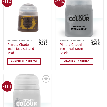
-11%
-11%
Añadir
Añadir
a la
a la
lista
lista
de
de
deseos
deseos
6,30
€
6,30
€
PINTURA Y MODELISMO
PINTURA Y MODELISMO
El
El
El
El
5,61
€
5,61
€
Pintura Citadel
Pintura Citadel
precio
precio
precio
preci
Technical: Stirland
Technical: Storm
original
actual
original
actu
era:
es:
era:
es:
Mud
Shield
6,30€.
5,61€.
6,30€.
5,61
AÑADIR AL CARRITO
AÑADIR AL CARRITO
-11%
Añadir
a la
lista
de
deseos