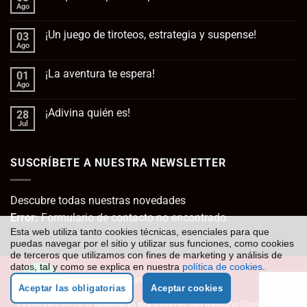
Ago
No
hay
comentarios
¡Un juego de tiroteos, estrategia y suspense!
03
en
No
Ago
No
queda
hay
esperanza
comentarios
para
¡La aventura te espera!
01
en
la
¡Un
Ago
No
humanidad
juego
hay
de
comentarios
tiroteos,
¡Adivina quién es!
28
en
estrategia
¡La
Jul
No
y
aventura
hay
suspense!
te
comentarios
espera!
en
SUSCRÍBETE A NUESTRA NEWSLETTER
¡Adivina
quién
es!
Descubre todas nuestras novedades
Error:
Formulario de contacto no encontrado.
Esta web utiliza tanto cookies técnicas, esenciales para que
puedas navegar por el sitio y utilizar sus funciones, como cookies
de terceros que utilizamos con fines de marketing y análisis de
datos, tal y como se explica en nuestra
política de cookies
.
Visa
PayPal
MasterCard
Cash
Aceptar las obligatorias
Aceptar cookies
On
Copyright 2026 ©
Diseñado por
Internet Sin Riesgos Diseño Web