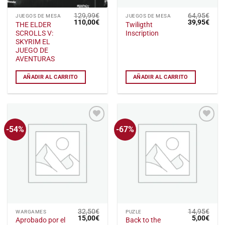
129,99
€
64,95
€
JUEGOS DE MESA
JUEGOS DE MESA
El
El
El
El
110,00
€
39,95
€
THE ELDER
Twiligtht
precio
precio
precio
preci
SCROLLS V:
Inscription
original
actual
original
actu
era:
es:
era:
es:
SKYRIM EL
129,99€.
110,00€.
64,95€.
39,9
JUEGO DE
AVENTURAS
AÑADIR AL CARRITO
AÑADIR AL CARRITO
-54%
-67%
Añadir
Añadir
a la
a la
lista
lista
de
de
deseos
deseos
32,50
€
14,95
€
WARGAMES
PUZLE
El
El
El
El
15,00
€
5,00
€
Aprobado por el
Back to the
precio
precio
precio
preci