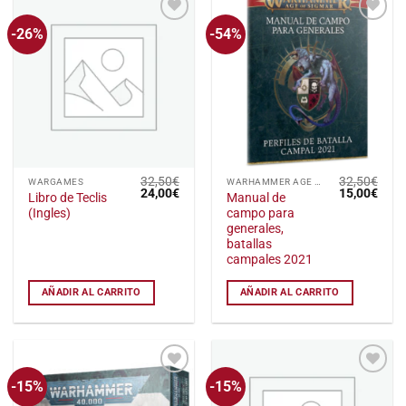
en
-26%
-54%
Añadir
Añadir
la
a la
a la
página
lista
lista
de
de
de
deseos
deseos
producto
32,50
€
32,50
€
WARGAMES
WARHAMMER AGE OF SIGMAR
El
El
El
El
24,00
€
15,00
€
Libro de Teclis
Manual de
precio
precio
precio
preci
(Ingles)
campo para
original
actual
original
actu
era:
es:
era:
es:
generales,
32,50€.
24,00€.
32,50€.
15,0
batallas
campales 2021
AÑADIR AL CARRITO
AÑADIR AL CARRITO
-15%
-15%
Añadir
Añadir
a la
a la