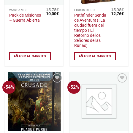
15,75
€
15,95
€
WARGAMES
LIBROS DE ROL
El
El
El
El
10,00
€
12,76
€
Pack de Misiones
Pathfinder Senda
precio
precio
precio
preci
– Guerra Abierta
de Aventuras: La
original
actual
original
actu
era:
es:
era:
es:
ciudad fuera del
15,75€.
10,00€.
15,95€.
12,7
tiempo ( El
Retorno de los
Señores de las
Runas)
AÑADIR AL CARRITO
AÑADIR AL CARRITO
-54%
-52%
Añadir
Añadir
a la
a la
lista
lista
de
de
deseos
deseos