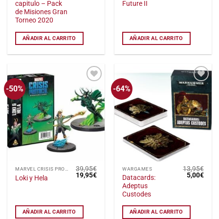
capitulo – Pack
Future II
original
actual
original
actu
era:
es:
era:
es:
de Misiones Gran
32,50€.
15,00€.
14,95€.
5,00
Torneo 2020
AÑADIR AL CARRITO
AÑADIR AL CARRITO
-50%
-64%
Añadir
Añadir
a la
a la
lista
lista
de
de
deseos
deseos
39,95
€
13,95
€
MARVEL CRISIS PROTOCOL
WARGAMES
El
El
El
El
19,95
€
5,00
€
Datacards:
Loki y Hela
precio
precio
precio
preci
Adeptus
original
actual
original
actu
era:
es:
era:
es:
Custodes
39,95€.
19,95€.
13,95€.
5,00
AÑADIR AL CARRITO
AÑADIR AL CARRITO