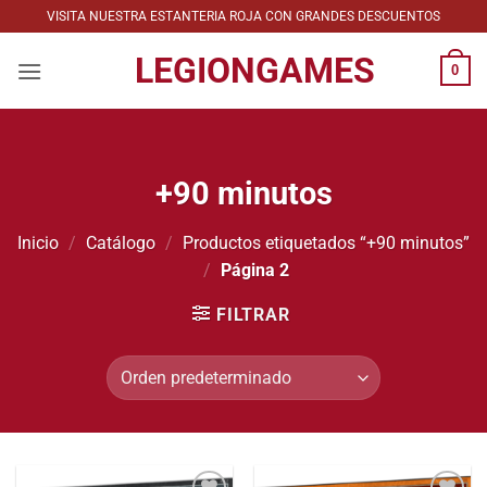
Saltar
VISITA NUESTRA ESTANTERIA ROJA CON GRANDES DESCUENTOS
al
LEGIONGAMES
contenido
0
+90 minutos
Inicio
/
Catálogo
/
Productos etiquetados “+90 minutos”
/
Página 2
FILTRAR