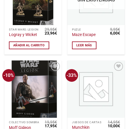
29,95
€
9,95
€
STAR WARS: LEGION
PUZLE
El
El
El
El
23,96
€
6,00
€
Logray y Wicket
Maze Escape
precio
precio
precio
preci
original
actual
original
actu
era:
es:
era:
es:
AÑADIR AL CARRITO
LEER MÁS
29,95€.
23,96€.
9,95€.
6,00
-10%
-33%
Añadir
Añadir
a la
a la
lista
lista
de
de
deseos
deseos
19,95
€
14,95
€
COLECTIVO SOMBRA
JUEGOS DE CARTAS
El
El
El
El
17,95
€
10,00
€
Munchkin
Moff Gideon