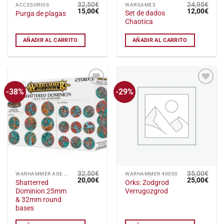
32,50
€
24,95
€
ACCESORIOS
WARGAMES
El
El
El
El
15,00
€
12,00
€
Set de dados
Purga de plagas
precio
precio
precio
preci
Chaotica
original
actual
original
actu
era:
es:
era:
es:
32,50€.
15,00€.
24,95€.
12,0
AÑADIR AL CARRITO
AÑADIR AL CARRITO
-38%
-29%
Añadir
Añadir
a la
a la
lista
lista
de
de
deseos
deseos
32,50
€
35,00
€
WARHAMMER AGE OF SIGMAR
WARHAMMER 40000
El
El
El
El
20,00
€
25,00
€
Shatterred
Orks: Zodgrod
precio
precio
precio
preci
Dominion 25mm
Verrugozgrod
original
actual
original
actu
era:
es:
era:
es:
& 32mm round
32,50€.
20,00€.
35,00€.
25,0
bases