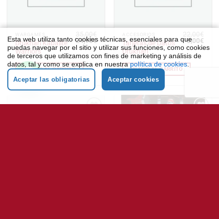
35,00
€
22,00
€
WARGAMES
ACCESORIOS
Esta web utiliza tanto cookies técnicas, esenciales para que
El
El
El
El
24,95
€
8,00
€
Drukhari Kabalite
Tarjetas de Datos
precio
precio
precio
preci
puedas navegar por el sitio y utilizar sus funciones, como cookies
Warriors
Drukhari
original
actual
original
actu
de terceros que utilizamos con fines de marketing y análisis de
era:
es:
era:
es:
datos, tal y como se explica en nuestra
política de cookies
.
35,00€.
24,95€.
22,00€.
8,00
AÑADIR AL CARRITO
AÑADIR AL CARRITO
Aceptar las obligatorias
Aceptar cookies
-60%
-67%
Añadir
Añadir
a la
a la
lista
lista
de
de
deseos
deseos
19,95
€
14,95
€
WARHAMMER AGE OF SIGMAR
PUZLE
El
El
El
El
8,00
€
5,00
€
Tarjetas de
The Rock
precio
precio
precio
preci
unidad:
Troopers
original
actual
original
actu