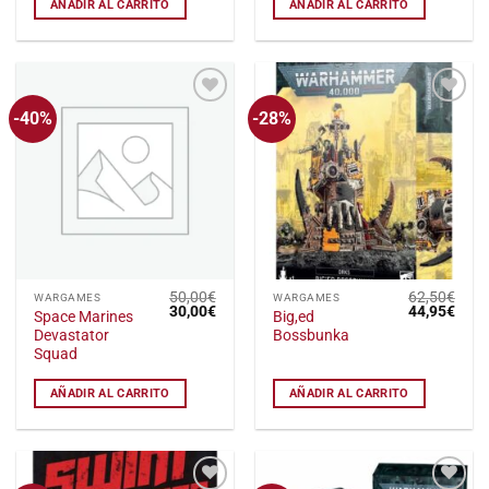
AÑADIR AL CARRITO
AÑADIR AL CARRITO
-40%
-28%
Añadir
Añadir
a la
a la
lista
lista
de
de
deseos
deseos
50,00
€
62,50
€
WARGAMES
WARGAMES
El
El
El
El
30,00
€
44,95
€
Space Marines
Big,ed
precio
precio
precio
preci
Devastator
Bossbunka
original
actual
original
actu
era:
es:
era:
es:
Squad
50,00€.
30,00€.
62,50€.
44,9
AÑADIR AL CARRITO
AÑADIR AL CARRITO