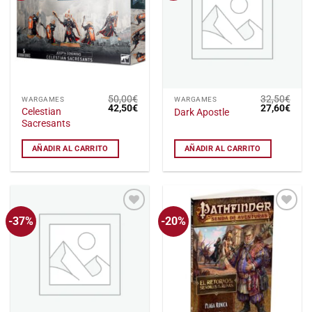
lista
lista
de
de
deseos
deseos
50,00
€
32,50
€
WARGAMES
WARGAMES
El
El
El
El
42,50
€
27,60
€
Celestian
Dark Apostle
precio
precio
precio
preci
Sacresants
original
actual
original
actu
era:
es:
era:
es:
50,00€.
42,50€.
32,50€.
27,6
AÑADIR AL CARRITO
AÑADIR AL CARRITO
-37%
-20%
Añadir
Añadir
a la
a la
lista
lista
de
de
deseos
deseos