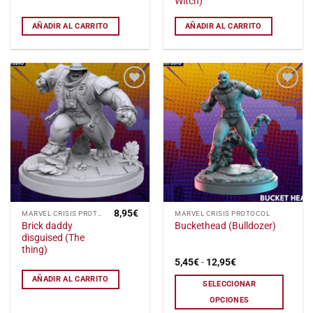
Witch)
AÑADIR AL CARRITO
AÑADIR AL CARRITO
Añadir
Añadir
a la
a la
lista
lista
de
de
deseos
deseos
8,95
€
Este
MARVEL CRISIS PROTOCOL
MARVEL CRISIS PROTOCOL
Brick daddy
Buckethead (Bulldozer)
producto
disguised (The
tiene
thing)
múltiples
Rango
5,45
€
-
12,95
€
de
variantes.
precios:
AÑADIR AL CARRITO
SELECCIONAR
Las
desde
5,45€
OPCIONES
opciones
hasta