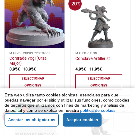
-20%
Añadir
Añadir
en
en
a la
a la
la
la
lista
lista
de
de
página
página
deseos
deseos
de
de
producto
producto
Este
Este
MARVEL CRISIS PROTOCOL
MALEDICTION
Comrade Yogi (Ursa
Conclave Artillerist
producto
producto
Major)
tiene
tiene
Rango
Rango
8,95
€
-
18,95
€
4,95
€
-
11,95
€
de
de
múltiples
múltiples
precios:
precios:
SELECCIONAR
SELECCIONAR
variantes.
variantes.
desde
desde
8,95€
4,95€
Las
Las
OPCIONES
OPCIONES
hasta
hasta
opciones
opciones
18,95€
11,95€
Esta web utiliza tanto cookies técnicas, esenciales para que
se
se
puedas navegar por el sitio y utilizar sus funciones, como cookies
pueden
pueden
de terceros que utilizamos con fines de marketing y análisis de
datos, tal y como se explica en nuestra
1
política de cookies
.
elegir
elegir
-20%
-20%
Añadir
Añadir
en
en
Aceptar las obligatorias
Aceptar cookies
a la
a la
la
la
lista
lista
de
de
página
página
deseos
deseos
SIN EXISTENCIAS