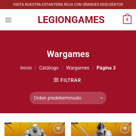
Saltar
VISITA NUESTRA ESTANTERIA ROJA CON GRANDES DESCUENTOS
al
LEGIONGAMES
contenido
0
Wargames
Inicio
/
Catálogo
/
Wargames
/
Página 3
FILTRAR