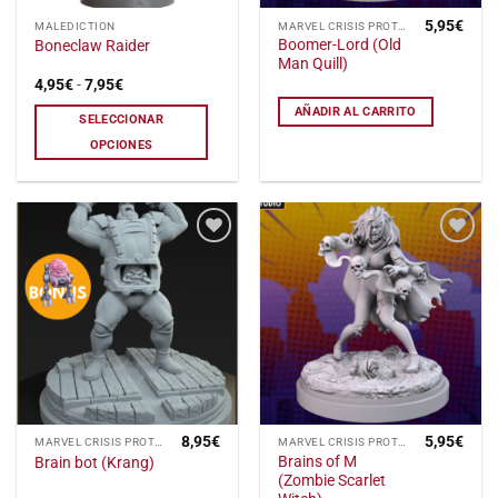
5,95
€
Este
MALEDICTION
MARVEL CRISIS PROTOCOL
Boomer-Lord (Old
Boneclaw Raider
producto
Man Quill)
tiene
Rango
4,95
€
-
7,95
€
de
múltiples
precios:
AÑADIR AL CARRITO
SELECCIONAR
variantes.
desde
4,95€
Las
OPCIONES
hasta
opciones
7,95€
se
pueden
elegir
Añadir
Añadir
en
a la
a la
la
lista
lista
de
de
página
deseos
deseos
de
producto
8,95
€
5,95
€
MARVEL CRISIS PROTOCOL
MARVEL CRISIS PROTOCOL
Brains of M
Brain bot (Krang)
(Zombie Scarlet